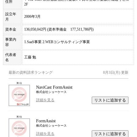
住所
2F
設立年
2006年3月
月
資本金
136,050,042円 (資本準備金 177,511,786円)
事業内
1.SaaS事業 2.WEBコンサルティング事業
容
代表者
工藤 勉
名
最新の資料請求ランキング
8月3日(月)
更新
第
1
位
NaviCast FormAssist
株式会社ショーケース
リストに追加する
詳細を見る
第
2
位
FormAssist
株式会社ショーケース
リストに追加する
詳細を見る