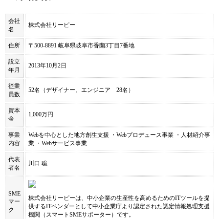
会社
株式会社リーピー
名
住所
〒500-8891 岐阜県岐阜市香蘭3丁目7番地
設立
2013年10月2日
年月
従業
52名（デザイナー、エンジニア 28名）
員数
資本
1,000万円
金
事業
Webを中心とした地方創生支援 ・Webプロデュース事業 ・人材紹介事
内容
業 ・Webサービス事業
代表
川口 聡
者名
SME
株式会社リーピー
は、中小企業の生産性を高めるためのITツールを提
マー
供するITベンダーとして中小企業庁より認定された認定情報処理支援
ク
機関（スマートSMEサポーター）です。