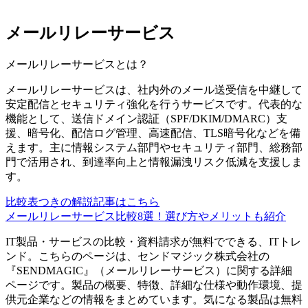
メールリレーサービス
メールリレーサービス
とは？
メールリレーサービスは、社内外のメール送受信を中継して
安定配信とセキュリティ強化を行うサービスです。代表的な
機能として、送信ドメイン認証（SPF/DKIM/DMARC）支
援、暗号化、配信ログ管理、高速配信、TLS暗号化などを備
えます。主に情報システム部門やセキュリティ部門、総務部
門で活用され、到達率向上と情報漏洩リスク低減を支援しま
す。
比較表つきの解説記事はこちら
メールリレーサービス比較8選！選び方やメリットも紹介
IT製品・サービスの比較・資料請求が無料でできる、ITトレ
ンド。こちらのページは、
センドマジック株式会社
の
『
SENDMAGIC
』（
メールリレーサービス
）に関する詳細
ページです。製品の概要、特徴、詳細な仕様や動作環境、提
供元企業などの情報をまとめています。気になる製品は無料