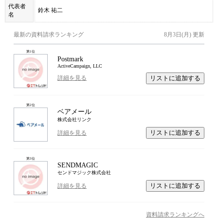
代表者
鈴木 祐二
名
最新の資料請求ランキング
8月3日(月)
更新
第
1
位
Postmark
ActiveCampaign, LLC
リストに追加する
詳細を見る
第
2
位
ベアメール
株式会社リンク
リストに追加する
詳細を見る
第
3
位
SENDMAGIC
センドマジック株式会社
リストに追加する
詳細を見る
資料請求ランキングへ