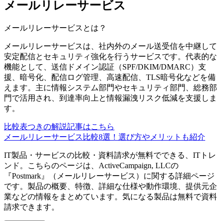
メールリレーサービス
メールリレーサービス
とは？
メールリレーサービスは、社内外のメール送受信を中継して
安定配信とセキュリティ強化を行うサービスです。代表的な
機能として、送信ドメイン認証（SPF/DKIM/DMARC）支
援、暗号化、配信ログ管理、高速配信、TLS暗号化などを備
えます。主に情報システム部門やセキュリティ部門、総務部
門で活用され、到達率向上と情報漏洩リスク低減を支援しま
す。
比較表つきの解説記事はこちら
メールリレーサービス比較8選！選び方やメリットも紹介
IT製品・サービスの比較・資料請求が無料でできる、ITトレ
ンド。こちらのページは、
ActiveCampaign, LLC
の
『
Postmark
』（
メールリレーサービス
）に関する詳細ページ
です。製品の概要、特徴、詳細な仕様や動作環境、提供元企
業などの情報をまとめています。気になる製品は無料で資料
請求できます。