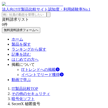
法人向けIT製品比較サイト
認知度・利用経験率No.1
資料請求リスト
0
件
無料資料請求フォームへ
ホーム
製品を探す
ランキングから探す
記事を読む
はじめての方へ
掲載について
ITトレンドへの掲載
イベントでリード獲得
動画で学ぶ
IT製品比較TOP
その他のセキュリティ
暗号化ソフト
SecretX 秘匿復号