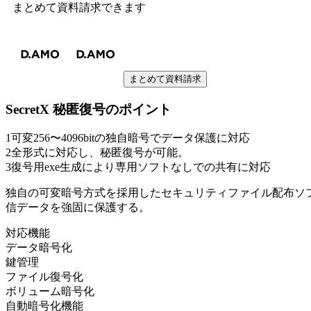
まとめて資料請求できます
まとめて資料請求
SecretX 秘匿復号
のポイント
1
可変256〜4096bitの独自暗号でデータ保護に対応
2
全形式に対応し、秘匿復号が可能。
3
復号用exe生成により専用ソフトなしでの共有に対応
独自の可変暗号方式を採用したセキュリティファイル配布ソ
信データを強固に保護する。
対応機能
データ暗号化
鍵管理
ファイル復号化
ボリューム暗号化
自動暗号化機能