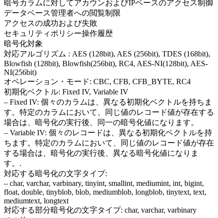
暗号カラムに対してアカウンおよびIPベースのアクセス制御
データベース管理者への閲覧制限
アクセスの成功および失敗
セキュリティポリシー操作履歴
暗号化対象
対応アルゴリズム : AES (128bit), AES (256bit), TDES (168bit),
Blowfish (128bit), Blowfish(256bit), RC4, AES-NI(128bit), AES-
NI(256bit)
オペレーション・モード: CBC, CFB, CFB_BYTE, RC4
初期化ベクトル: Fixed IV, Variable IV
– Fixed IV: 個々のカラムは、異なる初期化ベクトルを持ちま
す。特定のカラムにおいて、同じ値のレコード値が存在する
場合は、暗号化の実行後、同一の暗号化値になります。
– Variable IV: 個々のレコードは、異なる初期化ベクトルを持
ちます。特定のカラムにおいて、同じ値のレコード値が存在
する場合は、暗号化の実行後、異なる暗号化値になりま
す。.
対応する暗号化の文字タイプ:
– char, varchar, varbinary, tinyint, smallint, mediumint, int, bigint,
float, double, tinyblob, blob, mediumblob, longblob, tinytext, text,
mediumtext, longtext
対応する部分暗号化の文字タイプ: char, varchar, varbinary