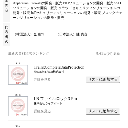
業
Application Firewall)の開発・販売 PKIソリューションの開発・販売 SSO
内
ソリューションの開発・販売 クラウドセキュリティソリューションの
容
開発・販売 IoTセキュリティソリューションの開発・販売 ブロックチェ
ーンソリューションの開発・販売
代
表
（韓国法人）金 泰均 （日本法人）陳 貞喜
者
名
最新の資料請求ランキング
8月3日(月)
更新
第
1
位
TrellixCompleteDataProtection
Musarubra Japan株式会社
リストに追加する
詳細を見る
第
2
位
LB ファイルロック3 Pro
株式会社ライフボート
リストに追加する
詳細を見る
第
3
位