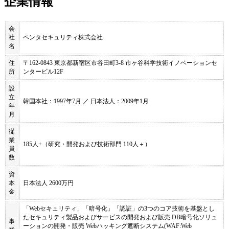
企業情報
会
社
ペンタセキュリティ株式会社
名
住
〒162-0843 東京都新宿区市谷田町3-8 市ヶ谷科学技術イノベーションセ
所
ンタービル12F
設
立
韓国本社：1997年7月 ／ 日本法人：2009年1月
年
月
従
業
185人+（研究・開発および技術部門 110人＋）
員
数
資
本
日本法人 2600万円
金
「Webセキュリティ」「暗号化」「認証」の3つのコア技術を基盤とし
たセキュリティ製品およびサービスの開発および販売 DB暗号化ソリュ
事
ーションの開発・販売 Webハッキング遮断システム(WAF:Web