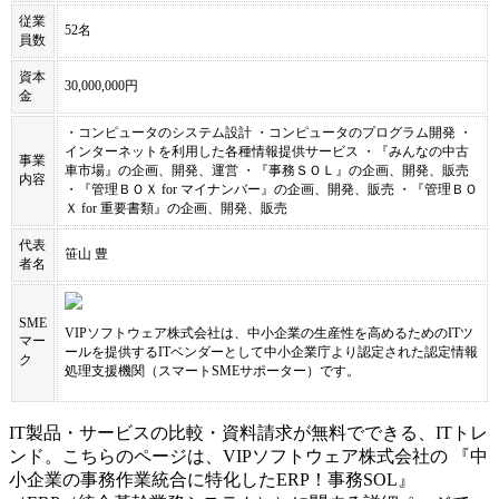
従業
52名
員数
資本
30,000,000円
金
・コンピュータのシステム設計 ・コンピュータのプログラム開発 ・
インターネットを利用した各種情報提供サービス ・『みんなの中古
事業
車市場』の企画、開発、運営 ・『事務ＳＯＬ』の企画、開発、販売
内容
・『管理ＢＯＸ for マイナンバー』の企画、開発、販売 ・『管理ＢＯ
Ｘ for 重要書類』の企画、開発、販売
代表
笹山 豊
者名
SME
VIPソフトウェア株式会社
は、中小企業の生産性を高めるためのITツ
マー
ールを提供するITベンダーとして中小企業庁より認定された認定情報
ク
処理支援機関（スマートSMEサポーター）です。
IT製品・サービスの比較・資料請求が無料でできる、ITトレ
ンド。こちらのページは、
VIPソフトウェア株式会社
の 『
中
小企業の事務作業統合に特化したERP！
事務SOL
』