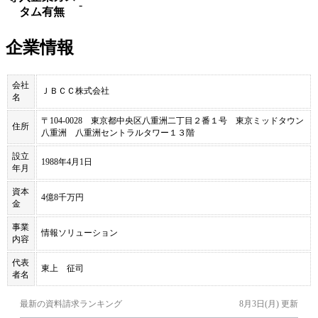
-
タム有無
企業情報
会社
ＪＢＣＣ株式会社
名
〒104-0028 東京都中央区八重洲二丁目２番１号 東京ミッドタウン
住所
八重洲 八重洲セントラルタワー１３階
設立
1988年4月1日
年月
資本
4億8千万円
金
事業
情報ソリューション
内容
代表
東上 征司
者名
最新の資料請求ランキング
8月3日(月)
更新