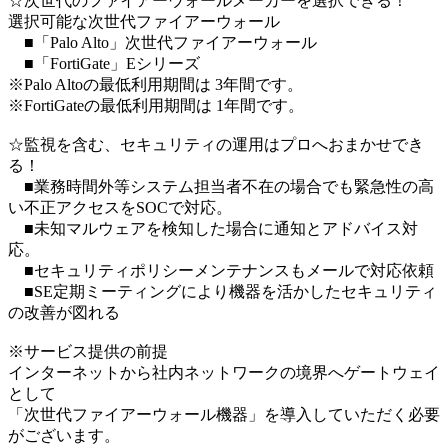
☆次世代のファイアーウォールメーカーを選択できる！
選択可能な次世代ファイアーウォール
■「Palo Alto」次世代ファイアーウォール
■「FortiGate」Eシリーズ
※Palo Altoの最低利用期間は 3年間です。
※FortiGateの最低利用期間は 1年間です。
☆監視を含む、セキュリティの運用はプロへおまかせでき
る！
■業務時間外等システム担当者不在の場合でも緊急性の高
い不正アクセスをSOCで対応。
■未知マルウェアを検知した場合に通知とアドバイス対
応。
■セキュリティポリシーメンテナンスもメールで対応依頼
■SE定期ミーティングにより機器を活かしたセキュリティ
の改善が図れる
※サービス提供の前提
インターネットから社内ネットワークの境界へゲートウェイ
として
「次世代ファイアーウォール機器」を導入していただく必要
がございます。