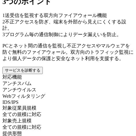
3つのポイント
1
送受信を監視する双方向ファイアウォール機能
2
不正アクセスを防ぎ、端末を外部から見えにくくする設
計。
3
プログラム毎の通信制御によりデータ漏えいを防止。
PCとネット間の通信を監視し不正アクセスやマルウェアを
防ぐ無料のファイアウォール。双方向のトラフィック監視に
より個人データの保護と安全なネット利用を支援する。
サービスを診断する
対応機能
アンチスパム
アンチウイルス
Webフィルタリング
IDS/IPS
対象従業員規模
全ての規模に対応
対象売上規模
全ての規模に対応
提供形態