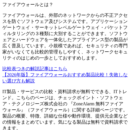
ファイアウォール
とは？
ファイアウォールは、外部のネットワークからの不正アクセ
スを防ぐソフトウェア及びシステムです。アプリケーション
ゲートウェイ・サーキットレベルゲートウェイ・パケットフ
ィルタリングの３種類に大別することができます。ソフトウ
ェアとハードウェアを一体化したアプライアンス型の製品が
広く普及しています。小規模であれば、セキュリティの専門
家がいなくても比較的管理もしやすく、ネットワークセキュ
リティのはじめの一歩としておすすめします。
比較表つきの解説記事はこちら
【2026年版】ファイアウォールおすすめ製品比較！失敗しな
い選び方も解説
IT製品・サービスの比較・資料請求が無料でできる、ITトレ
ンド。こちらのページは、
チェックポイント・ソフトウェ
ア・テクノロジーズ株式会社
の 『
ZoneAlarm 無料ファイア
ウォール
』（
ファイアウォール
）に関する詳細ページです。
製品の概要、特徴、詳細な仕様や動作環境、提供元企業など
の情報をまとめています。気になる製品は無料で資料請求で
きます。