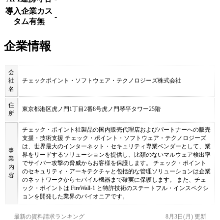
導入企業カス
-
タム有無
企業情報
会
社
チェックポイント・ソフトウェア・テクノロジーズ株式会社
名
住
東京都港区虎ノ門1丁目2番8号虎ノ門琴平タワー25階
所
チェック・ポイント社製品の国内販売代理店およびパートナーへの販売
支援・技術支援 チェック・ポイント・ソフトウェア・テクノロジーズ
は、世界最大のインターネット・セキュリティ専業ベンダーとして、業
事
界をリードするソリューションを提供し、⽐類のないマルウェア検出率
業
でサイバー攻撃の脅威からお客様を保護します。 チェック・ポイント
内
のセキュリティ・アーキテクチャと包括的な管理ソリューションは企業
容
のネットワークからモバイル機器まで確実に保護します。 また、チェ
ック・ポイントは FireWall-1 と特許技術のステートフル・インスペクシ
ョンを開発した業界のパイオニアです。
最新の資料請求ランキング
8月3日(月)
更新