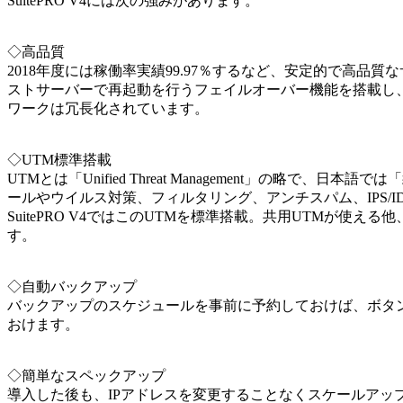
SuitePRO V4には次の強みがあります。
◇高品質
2018年度には稼働率実績99.97％するなど、安定的で高
ストサーバーで再起動を行うフェイルオーバー機能を搭載し
ワークは冗長化されています。
◇UTM標準搭載
UTMとは「Unified Threat Management」の略
ールやウイルス対策、フィルタリング、アンチスパム、IPS/
SuitePRO V4ではこのUTMを標準搭載。共用UTMが使
す。
◇自動バックアップ
バックアップのスケジュールを事前に予約しておけば、ボタ
おけます。
◇簡単なスペックアップ
導入した後も、IPアドレスを変更することなくスケールアップ