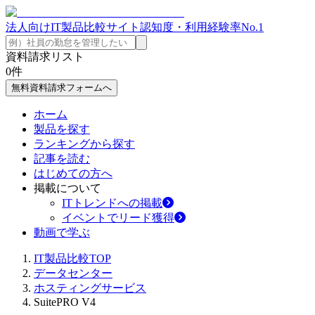
法人向けIT製品比較サイト
認知度・利用経験率No.1
資料請求リスト
0
件
無料資料請求フォームへ
ホーム
製品を探す
ランキングから探す
記事を読む
はじめての方へ
掲載について
ITトレンドへの掲載
イベントでリード獲得
動画で学ぶ
IT製品比較TOP
データセンター
ホスティングサービス
SuitePRO V4