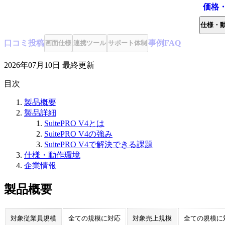
価格
仕様・
口コミ
投稿
事例
FAQ
画面仕様
連携ツール
サポート体制
2026年07月10日
最終更新
目次
製品概要
製品詳細
SuitePRO V4とは
SuitePRO V4の強み
SuitePRO V4で解決できる課題
仕様・動作環境
企業情報
製品概要
対象従業員規模
全ての規模に対応
対象売上規模
全ての規模に