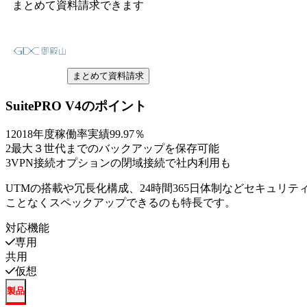
まとめて資料請求できます
まとめて資料請求
SuitePRO V4
のポイント
1
2018年度稼働率実績99.97％
2
最大３世代までのバックアップを保存可能
3
VPN接続オプションの閉域接続で社内利用も
UTMの搭載や冗長化構成、24時間365日体制などセキュリ
ことなくスペックアップできるのも特長です。
対応機能
専用
共用
仮想
製品