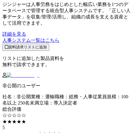
ジンジャーは人事労務をはじめとした幅広い業務を1つのデ
ータベースで管理する統合型人事システムです。「正しい人
事データ」を収集/管理/活用し、組織の成長を支える資産と
して活用できます。
詳細を見る
人事システム
一覧はこちら
資料請求リストに追加
リストに追加した製品資料を
無料で請求できます。
非公開のユーザー
社名
：
非公開
業種
：
運輸
職種
：
総務・人事
従業員規模
：
100
名以上 250名未満
立場
：
導入決定者
総合評価
☆☆☆☆☆
★★★★★
5