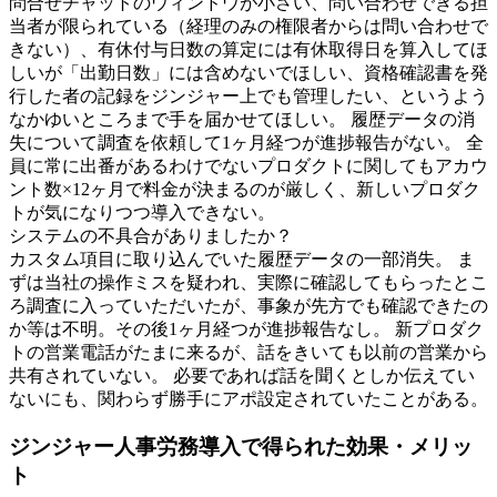
問合せチャットのウィンドウが小さい、問い合わせできる担
当者が限られている（経理のみの権限者からは問い合わせで
きない）、有休付与日数の算定には有休取得日を算入してほ
しいが「出勤日数」には含めないでほしい、資格確認書を発
行した者の記録をジンジャー上でも管理したい、というよう
なかゆいところまで手を届かせてほしい。 履歴データの消
失について調査を依頼して1ヶ月経つが進捗報告がない。 全
員に常に出番があるわけでないプロダクトに関してもアカウ
ント数×12ヶ月で料金が決まるのが厳しく、新しいプロダク
トが気になりつつ導入できない。
システムの不具合がありましたか？
カスタム項目に取り込んでいた履歴データの一部消失。 ま
ずは当社の操作ミスを疑われ、実際に確認してもらったとこ
ろ調査に入っていただいたが、事象が先方でも確認できたの
か等は不明。その後1ヶ月経つが進捗報告なし。 新プロダク
トの営業電話がたまに来るが、話をきいても以前の営業から
共有されていない。 必要であれば話を聞くとしか伝えてい
ないにも、関わらず勝手にアポ設定されていたことがある。
ジンジャー人事労務導入で得られた効果・メリッ
ト