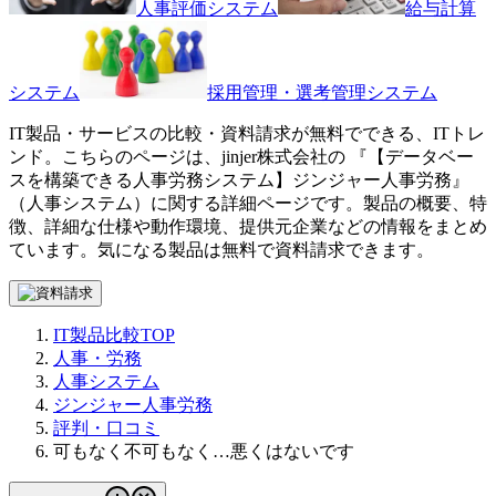
人事評価システム
給与計算
システム
採用管理・選考管理システム
IT製品・サービスの比較・資料請求が無料でできる、ITトレ
ンド。こちらのページは、
jinjer株式会社
の 『
【データベー
スを構築できる人事労務システム】
ジンジャー人事労務
』
（
人事システム
）に関する詳細ページです。製品の概要、特
徴、詳細な仕様や動作環境、提供元企業などの情報をまとめ
ています。気になる製品は無料で資料請求できます。
IT製品比較TOP
人事・労務
人事システム
ジンジャー人事労務
評判・口コミ
可もなく不可もなく…悪くはないです