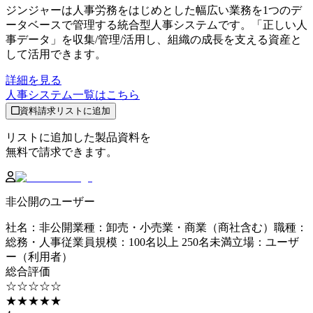
ジンジャーは人事労務をはじめとした幅広い業務を1つのデ
ータベースで管理する統合型人事システムです。「正しい人
事データ」を収集/管理/活用し、組織の成長を支える資産と
して活用できます。
詳細を見る
人事システム
一覧はこちら
資料請求リストに追加
リストに追加した製品資料を
無料で請求できます。
非公開のユーザー
社名
：
非公開
業種
：
卸売・小売業・商業（商社含む）
職種
：
総務・人事
従業員規模
：
100名以上 250名未満
立場
：
ユーザ
ー（利用者）
総合評価
☆☆☆☆☆
★★★★★