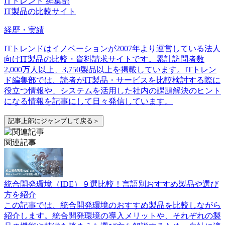
ITトレンド 編集部
IT製品の比較サイト
経歴・実績
ITトレンドはイノベーションが2007年より運営している法人
向けIT製品の比較・資料請求サイトです。累計訪問者数
2,000万人以上、3,750製品以上を掲載しています。ITトレン
ド編集部では、読者がIT製品・サービスを比較検討する際に
役立つ情報や、システムを活用した社内の課題解決のヒント
になる情報を記事にして日々発信しています。
記事上部にジャンプして戻る＞
関連記事
統合開発環境（IDE）９選比較！言語別おすすめ製品や選び
方を紹介
この記事では、統合開発環境のおすすめ製品を比較しながら
紹介します。統合開発環境の導入メリットや、それぞれの製