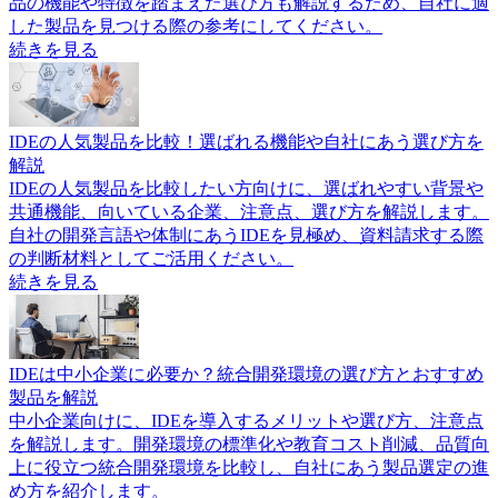
品の機能や特徴を踏まえた選び方も解説するため、自社に適
した製品を見つける際の参考にしてください。
続きを見る
IDEの人気製品を比較！選ばれる機能や自社にあう選び方を
解説
IDEの人気製品を比較したい方向けに、選ばれやすい背景や
共通機能、向いている企業、注意点、選び方を解説します。
自社の開発言語や体制にあうIDEを見極め、資料請求する際
の判断材料としてご活用ください。
続きを見る
IDEは中小企業に必要か？統合開発環境の選び方とおすすめ
製品を解説
中小企業向けに、IDEを導入するメリットや選び方、注意点
を解説します。開発環境の標準化や教育コスト削減、品質向
上に役立つ統合開発環境を比較し、自社にあう製品選定の進
め方を紹介します。