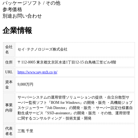
パッケージソフト / その他
参考価格
別途お問い合わせ
企業情報
会社
セイ･テクノロジーズ株式会社
名
住所
〒112-0005 東京都文京区水道1丁目12-15 白鳥橋三笠ビル8階
URL
https://www.say-tech.co.jp/
資本
9,000万円
金
サーバーシステムの運用管理ソリューションの提供 ・自立分散型サ
ーバー監視ソフト『BOM for Windows』の開発・販売 ・高機能ジョブ
事業
スケジューラー『Job Director』の開発・販売 ・サーバー設定仕様書自
内容
動生成サービス『SSD-assistance』の開発・販売 ・その他、運用管理
に関するコンサルティング・技術支援・開発
代表
三瓶 千里
者名