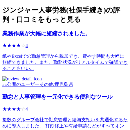
ジンジャー人事労務(社保手続き)の評
判・口コミをもっと見る
業務作業が大幅に短縮されました。
☆☆☆☆☆
★★★★★
4
紙やExcelでの勤怠管理から脱却でき、費やす時間も大幅に
短縮できました。また、勤務状況がリアルタイムで確認でき
ることもいい...
非公開のユーザー
その他
/
鹿児島県
勤怠と人事管理を一元化できる便利なツール
☆☆☆☆☆
★★★★★
4
複数のグループ会社で勤怠管理と給与支払いを共通化するた
めに導入しました。 打刻修正や有給申請などがすべてオン