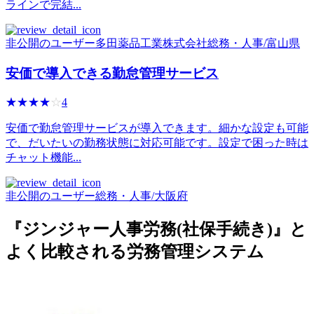
ラインで完結...
非公開のユーザー
多田薬品工業株式会社
総務・人事
/
富山県
安価で導入できる勤怠管理サービス
☆☆☆☆☆
★★★★★
4
安価で勤怠管理サービスが導入できます。細かな設定も可能
で、だいたいの勤務状態に対応可能です。設定で困った時は
チャット機能...
非公開のユーザー
総務・人事
/
大阪府
『ジンジャー人事労務(社保手続き)』と
よく比較される労務管理システム