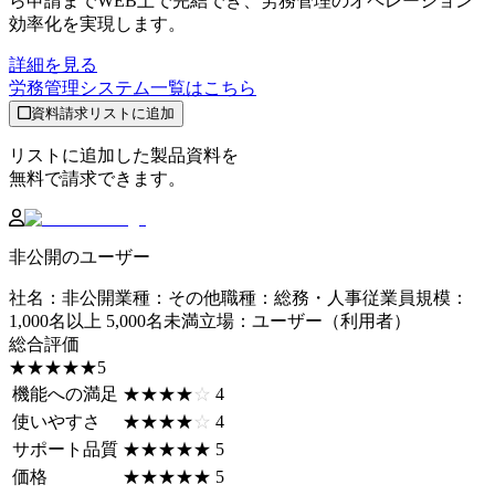
ら申請までWEB上で完結でき、労務管理のオペレーション
効率化を実現します。
詳細を見る
労務管理システム
一覧はこちら
資料請求リストに追加
リストに追加した製品資料を
無料で請求できます。
非公開のユーザー
社名
：
非公開
業種
：
その他
職種
：
総務・人事
従業員規模
：
1,000名以上 5,000名未満
立場
：
ユーザー（利用者）
総合評価
☆☆☆☆☆
★★★★★
5
機能への満足
☆☆☆☆☆
★★★★★
4
使いやすさ
☆☆☆☆☆
★★★★★
4
サポート品質
☆☆☆☆☆
★★★★★
5
価格
☆☆☆☆☆
★★★★★
5