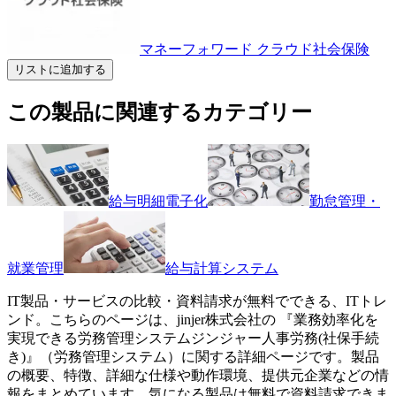
マネーフォワード クラウド社会保険
リストに追加する
この製品に関連するカテゴリー
給与明細電子化
勤怠管理・
就業管理
給与計算システム
IT製品・サービスの比較・資料請求が無料でできる、ITトレ
ンド。こちらのページは、
jinjer株式会社
の 『
業務効率化を
実現できる労務管理システム
ジンジャー人事労務(社保手続
き)
』（
労務管理システム
）に関する詳細ページです。製品
の概要、特徴、詳細な仕様や動作環境、提供元企業などの情
報をまとめています。気になる製品は無料で資料請求できま