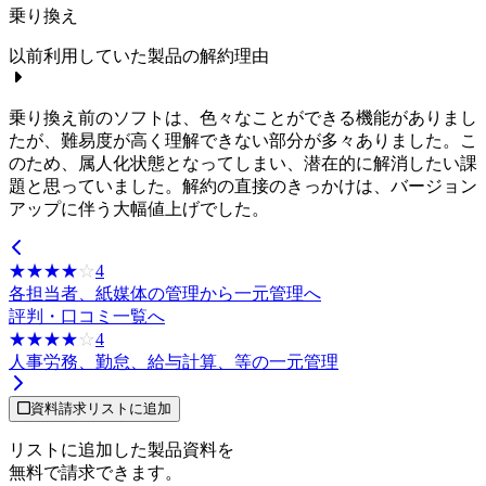
乗り換え
以前利用していた製品の解約理由
乗り換え前のソフトは、色々なことができる機能がありまし
たが、難易度が高く理解できない部分が多々ありました。こ
のため、属人化状態となってしまい、潜在的に解消したい課
題と思っていました。解約の直接のきっかけは、バージョン
アップに伴う大幅値上げでした。
☆☆☆☆☆
★★★★★
4
各担当者、紙媒体の管理から一元管理へ
評判・口コミ一覧へ
☆☆☆☆☆
★★★★★
4
人事労務、勤怠、給与計算、等の一元管理
資料請求リストに追加
リストに追加した製品資料を
無料で請求できます。