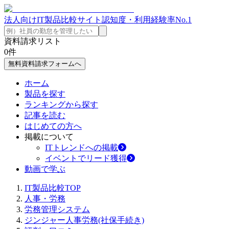
法人向けIT製品比較サイト
認知度・利用経験率No.1
資料請求リスト
0
件
無料資料請求フォームへ
ホーム
製品を探す
ランキングから探す
記事を読む
はじめての方へ
掲載について
ITトレンドへの掲載
イベントでリード獲得
動画で学ぶ
IT製品比較TOP
人事・労務
労務管理システム
ジンジャー人事労務(社保手続き)