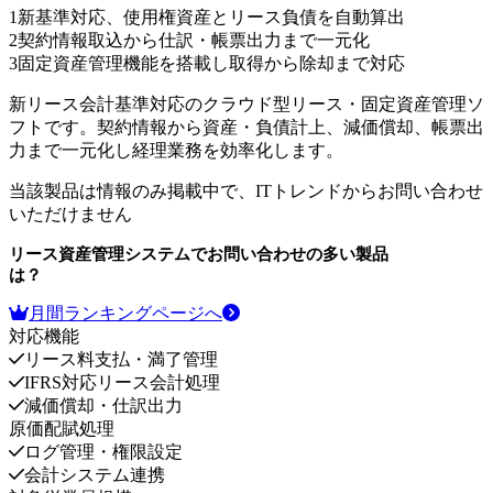
1
新基準対応、使用権資産とリース負債を自動算出
2
契約情報取込から仕訳・帳票出力まで一元化
3
固定資産管理機能を搭載し取得から除却まで対応
新リース会計基準対応のクラウド型リース・固定資産管理ソ
フトです。契約情報から資産・負債計上、減価償却、帳票出
力まで一元化し経理業務を効率化します。
当該製品は情報のみ掲載中で、ITトレンドからお問い合わせ
いただけません
リース資産管理システム
でお問い合わせの多い製品
は？
月間ランキングページへ
対応機能
リース料支払・満了管理
IFRS対応リース会計処理
減価償却・仕訳出力
原価配賦処理
ログ管理・権限設定
会計システム連携