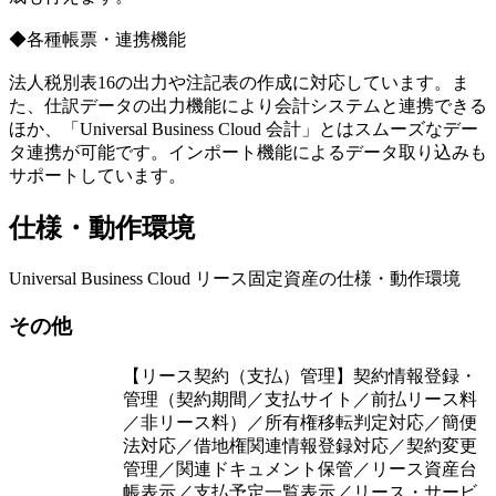
◆各種帳票・連携機能
法人税別表16の出力や注記表の作成に対応しています。ま
た、仕訳データの出力機能により会計システムと連携できる
ほか、「Universal Business Cloud 会計」とはスムーズなデー
タ連携が可能です。インポート機能によるデータ取り込みも
サポートしています。
仕様・動作環境
Universal Business Cloud リース固定資産の仕様・動作環境
その他
【リース契約（支払）管理】契約情報登録・
管理（契約期間／支払サイト／前払リース料
／非リース料）／所有権移転判定対応／簡便
法対応／借地権関連情報登録対応／契約変更
管理／関連ドキュメント保管／リース資産台
帳表示／支払予定一覧表示／リース・サービ