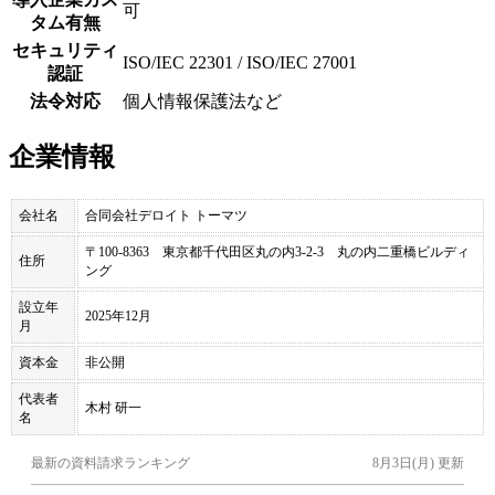
可
タム有無
セキュリティ
ISO/IEC 22301 / ISO/IEC 27001
認証
法令対応
個人情報保護法など
企業情報
会社名
合同会社デロイト トーマツ
〒100-8363 東京都千代田区丸の内3-2-3 丸の内二重橋ビルディ
住所
ング
設立年
2025年12月
月
資本金
非公開
代表者
木村 研一
名
最新の資料請求ランキング
8月3日(月)
更新