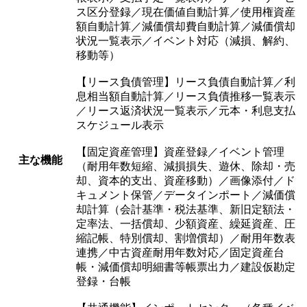
ス区分登録／現在価値自動計算／使用権資産
額自動計算／減価償却費自動計算／減価償却
状況一覧表示／イベント対応（減損、解約、
移動等）
【リース負債管理】リース負債自動計算／利
息相当額自動計算／リース負債推移一覧表示
／リース返済状況一覧表示／元本・利息支払
スケジュール表示
【固定資産管理】資産登録／イベント管理
主な機能
（耐用年数短縮、減損損失、遊休、除却・売
却、資本的支出、資産移動）／画像添付／ド
キュメント保管／データインポート／減価償
却計算（会計基準・税法基準、新旧定額法・
定率法、一括償却、少額資産、繰延資産、圧
縮記帳、特別償却、割増償却）／耐用年数表
連携／中古資産耐用年数対応／固定資産台
帳・減価償却明細書等帳票出力／建設仮勘定
登録・台帳