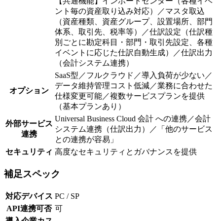
【共通機能】インポートセンター（各種イベ
ント毎の資産取り込み対応）／マスタ取込
（資産種類、資産グループ、設置場所、部門
体系、取引先、税率等）／仕訳設定（仕訳種
別ごとに勘定科目・部門・取引先設定、各種
イベントに応じた仕訳自動生成）／仕訳出力
（会計システム連携）
SaaS型／フルクラウド／導入負荷が少ない／
データ維持管理コスト低減／業務に合わせた
オプション
仕様変更可能／複数サービスプランを提供
（基本プランあり）
Universal Business Cloud 会計 への連携／会計
外部サービス
システム連携（仕訳出力）／「他のサービス
連携
との連携が容易」
セキュリティ
高度なセキュリティとガバナンスを提供
補足スペック
対応デバイス
PC / SP
API連携可否
可
導入企業カス