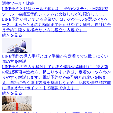
調整ツールと比較
LINE予約と類似ツールの違いを、予約システム・日程調整
ツール・会議室予約システムと比較しながら紹介します。
LINE予約が向いている企業や、ほかのツールを選ぶべきケ
ース、迷ったときの判断軸までわかりやすく解説。自社に合
う予約手段を見極めたい方に役立つ内容です。
続きを見る
LINE予約の導入手順とは？準備から定着まで失敗しにくい
進め方を解説
LINE予約の導入を検討している企業や店舗向けに、導入前
の確認事項や進め方、起こりやすい課題、定着のコツをわか
りやすく解説します。電話予約やWeb予約との違いを踏ま
え、自社に合う運用方法を整理しながら、比較や資料請求前
に押さえたいポイントまで確認できます。
続きを見る