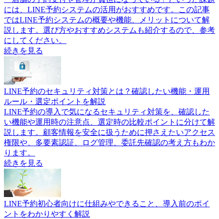
には、LINE予約システムの活用がおすすめです。この記事
ではLINE予約システムの概要や機能、メリットについて解
説します。選び方やおすすめシステムも紹介するので、参考
にしてください。
続きを見る
LINE予約のセキュリティ対策とは？確認したい機能・運用
ルール・選定ポイントを解説
LINE予約の導入で気になるセキュリティ対策を、確認した
い機能や運用時の注意点、選定時の比較ポイントに分けて解
説します。顧客情報を安全に扱うために押さえたいアクセス
権限や、多要素認証、ログ管理、委託先確認の考え方もわか
ります。
続きを見る
LINE予約初心者向けに仕組みやできること、導入前のポイ
ントをわかりやすく解説