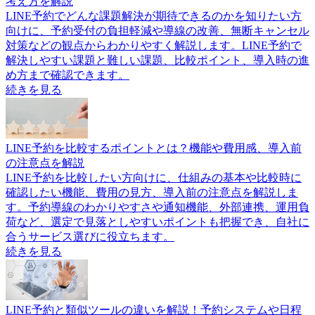
考え方を解説
LINE予約でどんな課題解決が期待できるのかを知りたい方
向けに、予約受付の負担軽減や導線の改善、無断キャンセル
対策などの観点からわかりやすく解説します。LINE予約で
解決しやすい課題と難しい課題、比較ポイント、導入時の進
め方まで確認できます。
続きを見る
LINE予約を比較するポイントとは？機能や費用感、導入前
の注意点を解説
LINE予約を比較したい方向けに、仕組みの基本や比較時に
確認したい機能、費用の見方、導入前の注意点を解説しま
す。予約導線のわかりやすさや通知機能、外部連携、運用負
荷など、選定で見落としやすいポイントも把握でき、自社に
合うサービス選びに役立ちます。
続きを見る
LINE予約と類似ツールの違いを解説！予約システムや日程