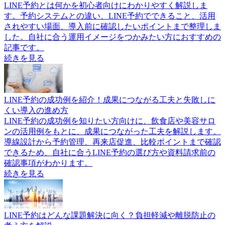
LINE予約とは何かを初心者向けにわかりやすく解説しま
す。予約システムとの違い、LINE予約でできること、活用
されやすい場面、導入前に確認したいポイントまで整理しま
した。自社に合う運用イメージをつかみたい方におすすめの
記事です。
続きを見る
LINE予約の成功例を紹介！成果につながる工夫と失敗しに
くい導入の進め方
LINE予約の成功例を知りたい方向けに、飲食店や美容サロ
ンの活用例をもとに、成果につながった工夫を解説します。
導線設計から予約管理、再来店促進、比較ポイントまで確認
できるため、自社に合うLINE予約の選び方や資料請求前の
確認事項がわかります。
続きを見る
LINE予約はどんな課題解決に向く？負担軽減や離脱防止の