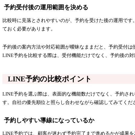
予約受付後の運用範囲を決める
比較時に見落とされやすいのが、予約を受けた後の運用です。
ておく必要があります。
予約後の案内方法や対応範囲が曖昧なままだと、予約受付は
LINE予約を比較する際は、受付機能だけでなく、予約後の
LINE予約の比較ポイント
LINE予約を選ぶ際は、表面的な機能数だけでなく、予約さ
す。自社の優先順位と照らし合わせながら確認してみてくだ
予約しやすい導線になっているか
LINE予約では、顧客が迷わず予約完了まで進めるかが成果