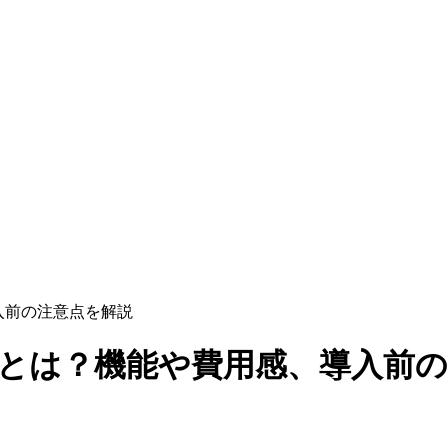
入前の注意点を解説
トとは？機能や費用感、導入前