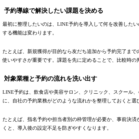
予約導線で解決したい課題を決める
最初に整理したいのは、LINE予約を導入して何を改善した
する機能は変わります。
たとえば、新規獲得が目的なら友だち追加から予約完了まで
使いやすさが重要です。課題を先に定めることで、比較時の
対象業種と予約の流れを洗い出す
LINE予約は、飲食店や美容サロン、クリニック、スクール
に、自社の予約業務がどのような流れかを整理しておくと選
たとえば、指名予約や担当者別の枠管理が必要か、事前決済
くと、導入後の設定不足を防ぎやすくなります。