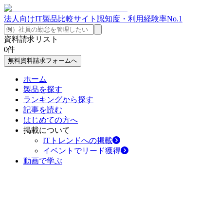
法人向けIT製品比較サイト
認知度・利用経験率No.1
資料請求リスト
0
件
無料資料請求フォームへ
ホーム
製品を探す
ランキングから探す
記事を読む
はじめての方へ
掲載について
ITトレンドへの掲載
イベントでリード獲得
動画で学ぶ