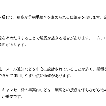
リなどを通じて、顧客が予約手続きを進められる仕組みを指しま
を求めたりすることで離脱が起きる場合があります。一方、L
傾向があります。
、メール通知などを中心に設計されていることが多く、業種を
で含めて運用しやすい点に価値があります。
キャンセル枠の再案内などを、顧客との接点を保ちながら進め
とが重要です。