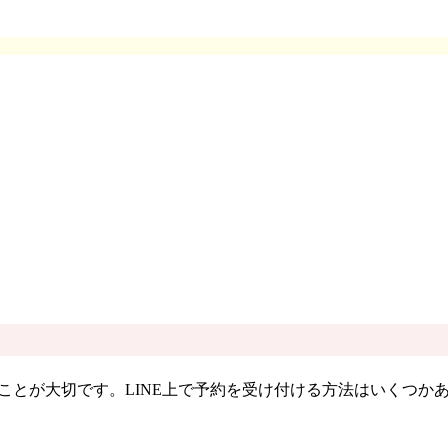
ことが大切です。LINE上で予約を受け付ける方法はいくつか
。