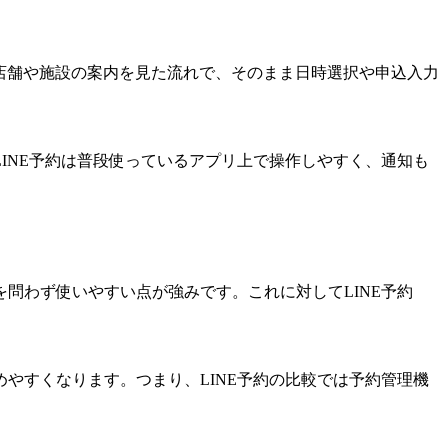
す。店舗や施設の案内を見た流れで、そのまま日時選択や申込入力
INE予約は普段使っているアプリ上で操作しやすく、通知も
問わず使いやすい点が強みです。これに対してLINE予約
やすくなります。つまり、LINE予約の比較では予約管理機