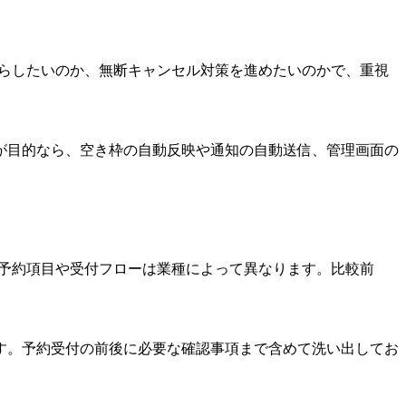
減らしたいのか、無断キャンセル対策を進めたいのかで、重視
が目的なら、空き枠の自動反映や通知の自動送信、管理画面の
な予約項目や受付フローは業種によって異なります。比較前
す。予約受付の前後に必要な確認事項まで含めて洗い出してお