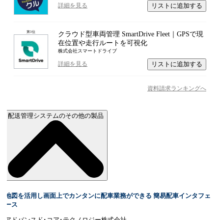
リストに追加する
詳細を見る
第
3
位
クラウド型車両管理 SmartDrive Fleet｜GPSで現
在位置や走行ルートを可視化
株式会社スマートドライブ
リストに追加する
詳細を見る
資料請求ランキングへ
配送管理システムのその他の製品
地図を活用し画面上でカンタンに配車業務ができる 簡易配車インタフェ
ース
アドバンスド･コア･テクノロジー株式会社