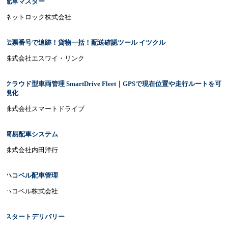
配車マスター
ネットロック株式会社
伝票番号で追跡！貨物⼀括！配送確認ツール イツクル
株式会社エスワイ・リンク
クラウド型車両管理 SmartDrive Fleet｜GPSで現在位置や走行ルートを可
視化
株式会社スマートドライブ
簡易配車システム
株式会社内田洋行
ハコベル配車管理
ハコベル株式会社
スタートデリバリー