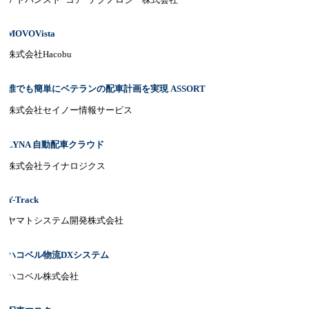
MOVOVista
株式会社Hacobu
誰でも簡単にベテランの配車計画を実現 ASSORT
株式会社セイノー情報サービス
LYNA 自動配車クラウド
株式会社ライナロジクス
Y-Track
ヤマトシステム開発株式会社
ハコベル物流DXシステム
ハコベル株式会社