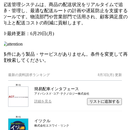
配送管理システムは、商品の配送状況をリアルタイムで追
跡・管理し、最適な配送ルートの計画や遅延防止を支援する
ツールです。物流部門や営業部門で活用され、顧客満足度の
向上と配送コストの削減に貢献します。
※最終更新：
6月29日(月)
条件にあう製品・サービスがありません。条件を変更して再
度検索してください。
最新の資料請求ランキング
8月3日(月)
更新
第
1
位
簡易配車インタフェース
アドバンスド･コア･テクノロジー株式会社
リストに追加する
詳細を見る
第
2
位
イツクル
株式会社エスワイ・リンク