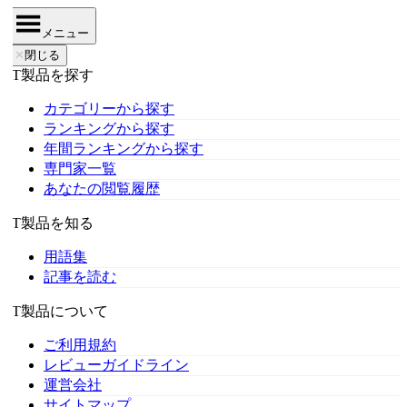
メニュー
✕
閉じる
IT製品を探す
カテゴリーから探す
ランキングから探す
年間ランキングから探す
専門家一覧
あなたの閲覧履歴
IT製品を知る
用語集
記事を読む
IT製品について
ご利用規約
レビューガイドライン
運営会社
サイトマップ