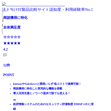
法人向けIT製品比較サイト
認知度・利用経験率No.1
【営業成果につながるメールマーケティング】Sansanのメ
10,000社超の導入実績/メール配信
【無料トライアル有】国内最大級の配信実績！メール配信
マルチチャネルでパーソナルなコミュニケーションを実現
【顧客導入数シェア15年連続No.1】大規模配信を低価格で
大量高速メルマガ配信システム・いまなら無料トライアル
【ISMAP-LIU登録】シェアNO.1のメール・メルマガ配信
商談獲得に特化
資料請求リスト
ール配信
システム
実現
も実施中
システム
0
件
全体満足度
全体満足度
全体満足度
無料資料請求フォームへ
全体満足度
全体満足度
全体満足度
全体満足度
全体満足度
☆☆☆☆☆
☆☆☆☆☆
☆☆☆☆☆
ホーム
☆☆☆☆☆
★★★★★
☆☆☆☆☆
★★★★★
☆☆☆☆☆
☆☆☆☆☆
☆☆☆☆☆
★★★★★
製品を探す
★★★★★
4.1
★★★★★
3.8
★★★★★
★★★★★
★★★★★
4.2
ランキングから探す
4.2
4.3
4.3
4
4
記事を読む
はじめての方へ
144
36
12
件
件
件
掲載について
ITトレンドへの掲載
3049
40
28
28
13
件
件
件
件
件
POINT
POINT
POINT
イベントでリード獲得
POINT
POINT
POINT
POINT
POINT
動画で学ぶ
kintoneやSalesforceと開発いらず/低コストで連携可能！
顧客の属性情報に基づいたパーソナライズされたコンテンツの配
kintoneやSalesforceと開発いらず/低コストで連携可能！
シンプルな機能・操作で誰でもカンタンにメール配信ができる
信
商談獲得に特化した実用的な機能を搭載
名刺をデータ化することで、正確な顧客情報の配信リストが完成
国内最大級 月間89億通の配信実績と毎時1,300万通の配信スピー
⼤企業、⾃治体に選ばれ顧客導入数15年連続No.1
初期費用0円・月額4000円から利用可能なメール配信システム
シリーズ導入実績10,000社以上！毎時1,000万通※以上の高速配信
IT製品比較TOP
楽楽メールマーケティング独自の機能で分析・改善業務を自動化
AIを使って顧客行動を読み解き、メール配信を最適化
導入活用支援とノウハウ提供で誰でも使える！
標準搭載された企業情報を活用して、ターゲティング配信が可能
ド
27,000社以上の顧客基盤を活かし、⼤規模配信を低コストで実現
HTMLの知識は不要！スマホ対応メールを誰でも簡単に配信でき
使いやすさ抜群で高機能。CSVリスト配信／データベース連携配
メール・FAX・SMS
ドラッグ&ドロップで直感的に反応の得れる顧客セグメントを抽
一括配信とOne to Oneメール配信の両方に対応
HTMLエディター/顧客管理/効果測定/シナリオ配信 等全て標準搭
直感的に使えて簡単なHTMLエディタ/効果測定機能を搭載
ます
信
メール配信システム
出
載
開封・クリックなどはグラフやヒートマップで見やすく分析可能
政府情報システムのためのセキュリティ評価制度 ISMAP-LIUに登
eメッセージ
配信通数無制限！月額5,000円～利用可能、なりすまし対策も万全
録