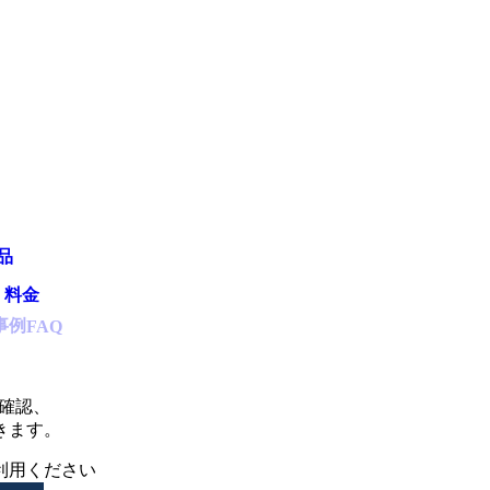
品
・料金
事例
FAQ
て確認、
きます。
利用ください