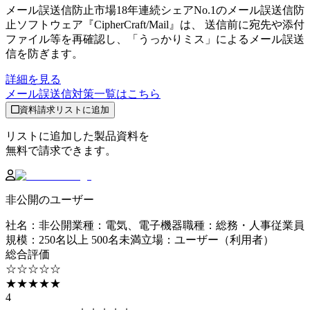
メール誤送信防止市場18年連続シェアNo.1のメール誤送信防
止ソフトウェア『CipherCraft/Mail』は、 送信前に宛先や添付
ファイル等を再確認し、「うっかりミス」によるメール誤送
信を防ぎます。
詳細を見る
メール誤送信対策
一覧はこちら
資料請求リストに追加
リストに追加した製品資料を
無料で請求できます。
非公開のユーザー
社名
：
非公開
業種
：
電気、電子機器
職種
：
総務・人事
従業員
規模
：
250名以上 500名未満
立場
：
ユーザー（利用者）
総合評価
☆☆☆☆☆
★★★★★
4