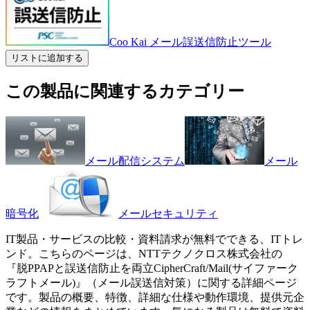
Coo Kai メール誤送信防止ツール
リストに追加する
この製品に関連するカテゴリー
メール配信システム
メール
暗号化
メールセキュリティ
IT製品・サービスの比較・資料請求が無料でできる、ITトレ
ンド。こちらのページは、
NTTテクノクロス株式会社
の
『
脱PPAPと誤送信防止を両立
CipherCraft/Mail(サイファーク
ラフトメール)
』（
メール誤送信対策
）に関する詳細ページ
です。製品の概要、特徴、詳細な仕様や動作環境、提供元企