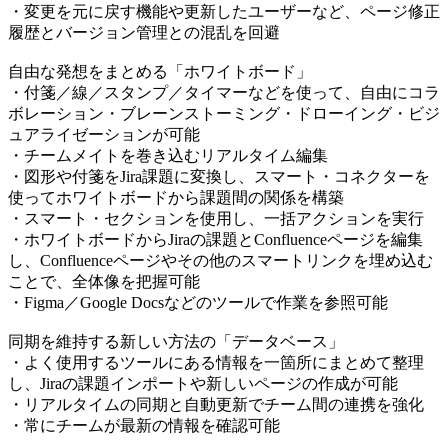
・変更を元に戻す機能や更新したユーザーなど、ページ修正
履歴とバージョン管理との混乱を回避
自由な発想をまとめる「ホワイトボード」
・付箋／線／スタンプ／タイマーなどを使って、自由にコラ
ボレーション・ブレーンストーミング・ドローイング・ビジ
ュアライゼーションが可能
・チームメイトを巻き込むリアルタイム編集
・図形や付箋をJira課題に変換し、スマート・コネクターを
使ってホワイトボードから課題間の関係を構築
・スマート・セクションを使用し、一括アクションを実行
・ホワイトボードからJiraの課題とConfluenceページを編集
し、Confluenceページやその他のスマートリンクを埋め込む
ことで、全体像を把握可能
・Figma／Google Docsなどのツールで作業を参照可能
同期を維持する新しい方法の「データベース」
・よく使用するツールにある情報を一箇所にまとめて整理
し、Jiraの課題インポートや新しいページの作成が可能
・リアルタイムの同期と自動更新でチーム間の連携を強化
・常にチームが最新の情報を確認可能