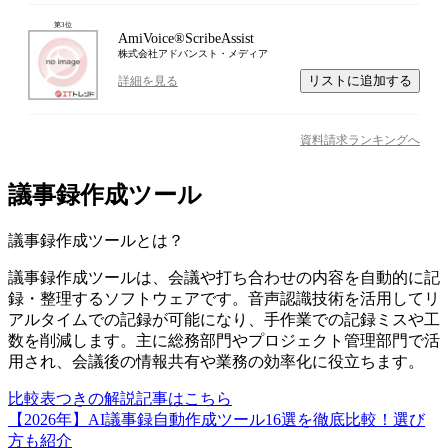
第
3
位
AmiVoice®ScribeAssist
株式会社アドバンスト・メディア
リストに追加する
詳細を見る
資料請求ランキングへ
議事録作成ツール
議事録作成ツール
とは？
議事録作成ツールは、会議や打ち合わせの内容を自動的に記
録・整理するソフトウェアです。音声認識技術を活用してリ
アルタイムでの記録が可能になり、手作業での記録ミスや工
数を削減します。主に総務部門やプロジェクト管理部門で活
用され、会議後の情報共有や業務の効率化に役立ちます。
比較表つきの解説記事はこちら
【2026年】AI議事録自動作成ツール16選を徹底比較！選び
方も紹介