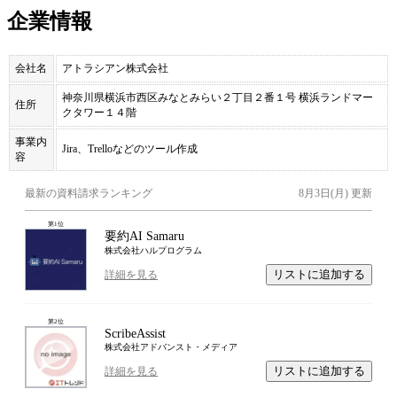
企業情報
会社名
アトラシアン株式会社
神奈川県横浜市西区みなとみらい２丁目２番１号 横浜ランドマー
住所
クタワー１４階
事業内
Jira、Trelloなどのツール作成
容
最新の資料請求ランキング
8月3日(月)
更新
第
1
位
要約AI Samaru
株式会社ハルプログラム
リストに追加する
詳細を見る
第
2
位
ScribeAssist
株式会社アドバンスト・メディア
リストに追加する
詳細を見る