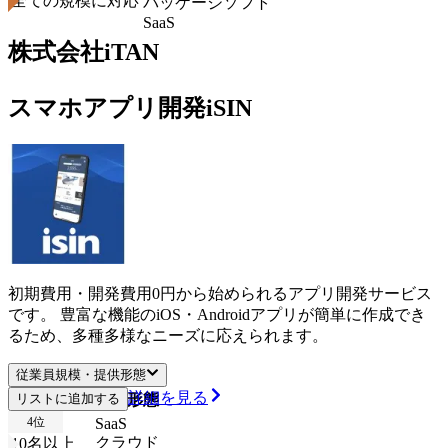
全ての規模に対応
パッケージソフト
SaaS
株式会社iTAN
スマホアプリ開発iSIN
初期費用・開発費用0円から始められるアプリ開発サービス
です。 豊富な機能のiOS・Androidアプリが簡単に作成でき
るため、多種多様なニーズに応えられます。
従業員規模・提供形態
詳細を見る
従業員規模
リストに追加する
提供形態
4
位
SaaS
クラウド
10名以上