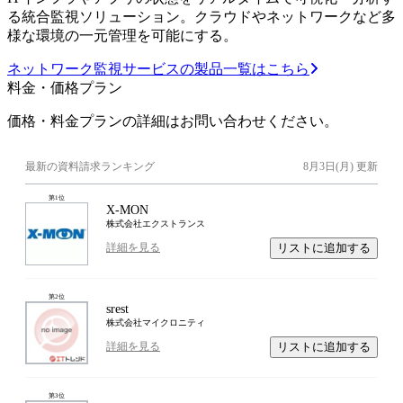
る統合監視ソリューション。クラウドやネットワークなど多
様な環境の一元管理を可能にする。
ネットワーク監視サービスの製品一覧はこちら
料金・価格プラン
価格・料金プランの詳細はお問い合わせください。
最新の資料請求ランキング
8月3日(月)
更新
第
1
位
X-MON
株式会社エクストランス
リストに追加する
詳細を見る
第
2
位
srest
株式会社マイクロニティ
リストに追加する
詳細を見る
第
3
位