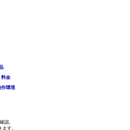
品
・料金
動作環境
て確認、
きます。