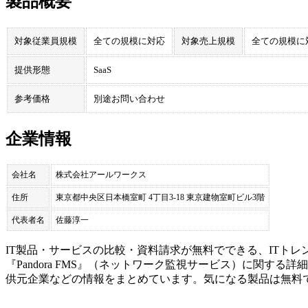
製品概要
対象従業員規模
全ての規模に対応
対象売上規模
全ての規模に
提供形態
SaaS
参考価格
別途お問い合わせ
企業情報
会社名
株式会社アールワークス
住所
東京都中央区日本橋室町 4丁目3-18 東京建物室町ビル3階
代表者名
佐藤淳一
IT製品・サービスの比較・資料請求が無料でできる、ITトレ
『
Pandora FMS
』（
ネットワーク監視サービス
）に関する詳細
供元企業などの情報をまとめています。気になる製品は無料