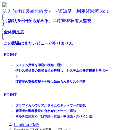
法人向けIT製品比較サイト
認知度・利用経験率No.1
全世界で6000社以上の導入実績！直感型ネットワーク監視
月額3万5千円から始める、24時間365日有人監視
資料請求リスト
ツール
0
件
全体満足度
無料資料請求フォームへ
全体満足度
この製品はまだレビューがありません
ホーム
☆☆☆☆☆
製品を探す
POINT
★★★★★
ランキングから探す
4.0
記事を読む
システム異常を即座に検知・通知
情シス担当者の業務負担を軽減し、システムの安定稼働をサポー
はじめての方へ
ト
掲載について
IT資産の稼働監視を手軽に始められるリスク予防
ITトレンドへの掲載
2
件
イベントでリード獲得
POINT
動画で学ぶ
グラフィカルでリアルタイムなネットワーク監視
IT製品比較TOP
管理者の勤務状況に合わせたアラート通知
監視
マルチ言語対応（日本語・英語・中国語・スペイン語）
ネットワーク監視サービス
Pandora FMS