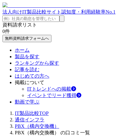
法人向けIT製品比較サイト
認知度・利用経験率No.1
資料請求リスト
0
件
無料資料請求フォームへ
ホーム
製品を探す
ランキングから探す
記事を読む
はじめての方へ
掲載について
ITトレンドへの掲載
イベントでリード獲得
動画で学ぶ
IT製品比較TOP
通信インフラ
PBX（構内交換機）
PBX（構内交換機） の口コミ一覧