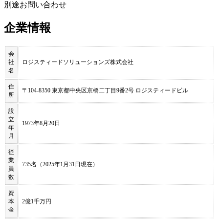
別途お問い合わせ
企業情報
会
社
ロジスティードソリューションズ株式会社
名
住
〒104-8350 東京都中央区京橋二丁目9番2号 ロジスティードビル
所
設
立
1973年8月20日
年
月
従
業
735名（2025年1月31日現在）
員
数
資
本
2億1千万円
金