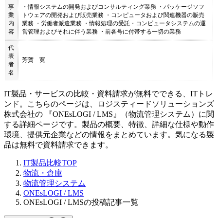
事
・情報システムの開発およびコンサルティング業務 ・パッケージソフ
業
トウェアの開発および販売業務 ・コンピュータおよび関連機器の販売
内
業務 ・労働者派遣業務 ・情報処理の受託・コンピュータシステムの運
容
営管理およびそれに伴う業務 ・前各号に付帯する一切の業務
代
表
芳賀 寛
者
名
IT製品・サービスの比較・資料請求が無料でできる、ITトレ
ンド。こちらのページは、
ロジスティードソリューションズ
株式会社
の 『
ONEsLOGI / LMS
』（
物流管理システム
）に関
する詳細ページです。製品の概要、特徴、詳細な仕様や動作
環境、提供元企業などの情報をまとめています。気になる製
品は無料で資料請求できます。
IT製品比較TOP
物流・倉庫
物流管理システム
ONEsLOGI / LMS
ONEsLOGI / LMSの投稿記事一覧