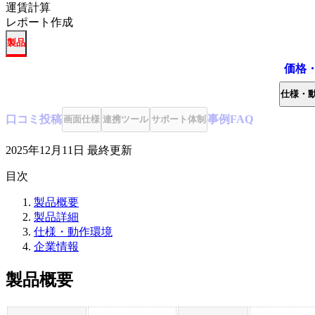
運賃計算
レポート作成
製品
価格
仕様・
口コミ
投稿
事例
FAQ
画面仕様
連携ツール
サポート体制
2025年12月11日
最終更新
目次
製品概要
製品詳細
仕様・動作環境
企業情報
製品概要