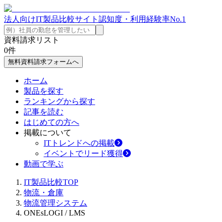
法人向けIT製品比較サイト
認知度・利用経験率No.1
資料請求リスト
0
件
無料資料請求フォームへ
ホーム
製品を探す
ランキングから探す
記事を読む
はじめての方へ
掲載について
ITトレンドへの掲載
イベントでリード獲得
動画で学ぶ
IT製品比較TOP
物流・倉庫
物流管理システム
ONEsLOGI / LMS