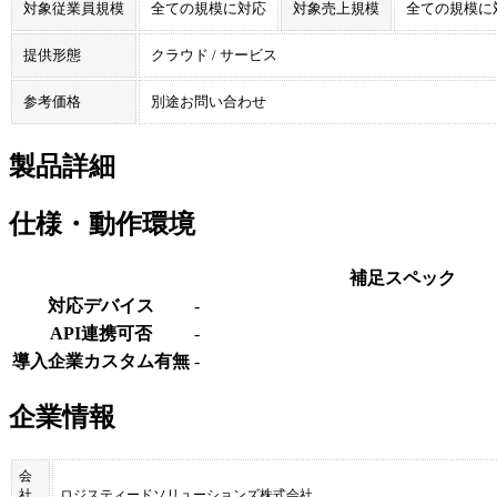
対象従業員規模
全ての規模に対応
対象売上規模
全ての規模に
提供形態
クラウド / サービス
参考価格
別途お問い合わせ
製品詳細
仕様・動作環境
補足スペック
対応デバイス
-
API連携可否
-
導入企業カスタム有無
-
企業情報
会
社
ロジスティードソリューションズ株式会社