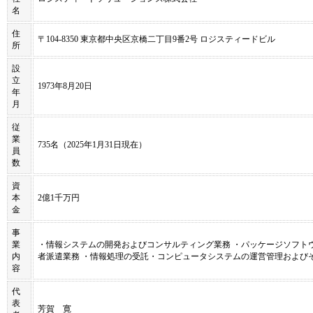
名
住
〒104-8350 東京都中央区京橋二丁目9番2号 ロジスティードビル
所
設
立
1973年8月20日
年
月
従
業
735名（2025年1月31日現在）
員
数
資
本
2億1千万円
金
事
業
・情報システムの開発およびコンサルティング業務 ・パッケージソフト
内
者派遣業務 ・情報処理の受託・コンピュータシステムの運営管理および
容
代
表
芳賀 寛