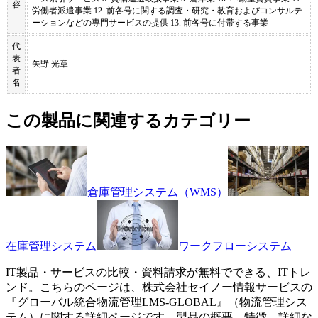
容
労働者派遣事業 12. 前各号に関する調査・研究・教育およびコンサルテ
ーションなどの専門サービスの提供 13. 前各号に付帯する事業
代
表
矢野 光章
者
名
この製品に関連するカテゴリー
倉庫管理システム（WMS）
在庫管理システム
ワークフローシステム
IT製品・サービスの比較・資料請求が無料でできる、ITトレ
ンド。こちらのページは、
株式会社セイノー情報サービス
の
『
グローバル統合物流管理
LMS-GLOBAL
』（
物流管理シス
テム
）に関する詳細ページです。製品の概要、特徴、詳細な