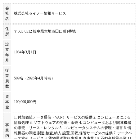
会
社
株式会社セイノー情報サービス
名
住
〒503-8512 岐阜県大垣市田口町1番地
所
設
立
1984年3月1日
年
月
従
業
509名（2026年4月時点）
員
数
資
本
100,000,000円
金
1. 付加価値データ通信（VAN）サービスの提供 2. コンピュータによる
情報処理 3. ソフトウェアの開発・販売 4. コンピュータおよび関連機器
事
の販売・リース・レンタル 5. コンピュータシステムの管理・運営 6. 情
業
報機器の調達,製造,検査,納入,設置,回収,保管サービスの提供 7. データベ
内
ース索引サービス 8. 貨物運送取扱事業 9. 倉庫業 10. 不動産賃貸事業 11.