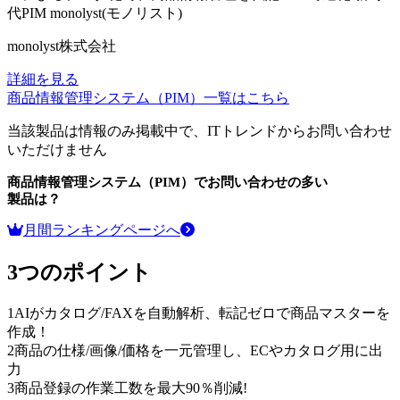
代PIM
monolyst(モノリスト)
monolyst株式会社
詳細を見る
商品情報管理システム（PIM）
一覧はこちら
当該製品は情報のみ掲載中で、ITトレンドからお問い合わせ
いただけません
商品情報管理システム（PIM）
でお問い合わせの多い
製品は？
月間ランキングページへ
3つのポイント
1
AIがカタログ/FAXを自動解析、転記ゼロで商品マスターを
作成！
2
商品の仕様/画像/価格を一元管理し、ECやカタログ用に出
力
3
商品登録の作業工数を最大90％削減!