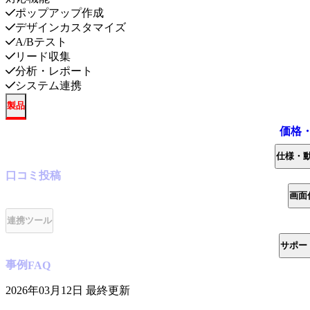
ポップアップ作成
デザインカスタマイズ
A/Bテスト
リード収集
分析・レポート
システム連携
製品
価格
仕様・
口コミ
投稿
画面
連携ツール
サポー
事例
FAQ
2026年03月12日
最終更新