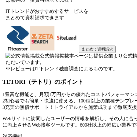
ITトレンドがおすすめするサービスを
まとめて資料請求できます
まとめて資料請求
公式情報掲載
本ページは提供企業より公式
ただいています。
※レビューはITトレンド独自調査によるものです。
TETORI（テトリ）
のポイント
1
豊富な機能と、月額1万円からの優れたコストパフォーマン
2
初心者でも簡単・快適に使える、100種以上の業種テンプレ
3
充実の無償サポート！トライアルから施策成功まで徹底支援
Webサイトに訪問したユーザーの情報を解析し、その人に合
に向上させるWeb接客ツールです。600社以上の幅広い業界
対応機能