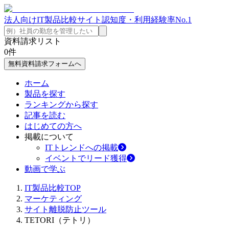
法人向けIT製品比較サイト
認知度・利用経験率No.1
資料請求リスト
0
件
無料資料請求フォームへ
ホーム
製品を探す
ランキングから探す
記事を読む
はじめての方へ
掲載について
ITトレンドへの掲載
イベントでリード獲得
動画で学ぶ
IT製品比較TOP
マーケティング
サイト離脱防止ツール
TETORI（テトリ）