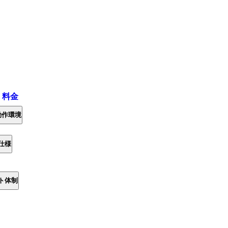
・料金
動作環境
仕様
ト体制