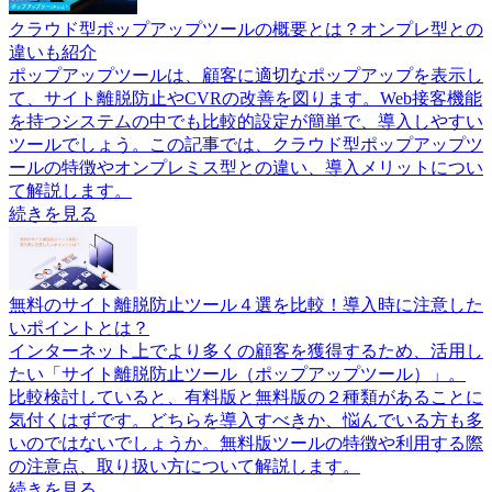
クラウド型ポップアップツールの概要とは？オンプレ型との
違いも紹介
ポップアップツールは、顧客に適切なポップアップを表示し
て、サイト離脱防止やCVRの改善を図ります。Web接客機能
を持つシステムの中でも比較的設定が簡単で、導入しやすい
ツールでしょう。この記事では、クラウド型ポップアップツ
ールの特徴やオンプレミス型との違い、導入メリットについ
て解説します。
続きを見る
無料のサイト離脱防止ツール４選を比較！導入時に注意した
いポイントとは？
インターネット上でより多くの顧客を獲得するため、活用し
たい「サイト離脱防止ツール（ポップアップツール）」。
比較検討していると、有料版と無料版の２種類があることに
気付くはずです。どちらを導入すべきか、悩んでいる方も多
いのではないでしょうか。無料版ツールの特徴や利用する際
の注意点、取り扱い方について解説します。
続きを見る