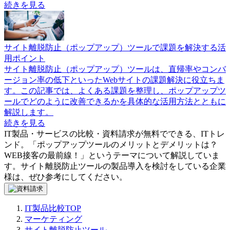
続きを見る
サイト離脱防止（ポップアップ）ツールで課題を解決する活
用ポイント
サイト離脱防止（ポップアップ）ツールは、直帰率やコンバ
ージョン率の低下といったWebサイトの課題解決に役立ちま
す。この記事では、よくある課題を整理し、ポップアップツ
ールでどのように改善できるかを具体的な活用方法とともに
解説します。
続きを見る
IT製品・サービスの比較・資料請求が無料でできる、ITトレ
ンド。「
ポップアップツールのメリットとデメリットは？
WEB接客の最前線！
」というテーマについて解説していま
す。
サイト離脱防止ツール
の製品導入を検討をしている企業
様は、ぜひ参考にしてください。
IT製品比較TOP
マーケティング
サイト離脱防止ツール