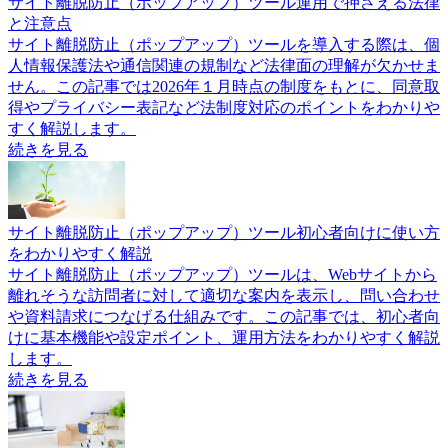
サイト離脱防止（ポップアップ）ツール運用で押さえる法律
と注意点
サイト離脱防止（ポップアップ）ツールを導入する際は、個
人情報保護法や通信関連の規制など法律面の理解が欠かせま
せん。この記事では2026年１月時点の制度をもとに、同意取
得やプライバシー表記など法制度対応のポイントをわかりや
すく解説します。
続きを見る
サイト離脱防止（ポップアップ）ツール初心者向けに使い方
をわかりやすく解説
サイト離脱防止（ポップアップ）ツールは、Webサイトから
離れそうな訪問者に対して適切な案内を表示し、問い合わせ
や資料請求につなげる仕組みです。この記事では、初心者向
けに基本機能や設定ポイント、運用方法をわかりやすく解説
します。
続きを見る