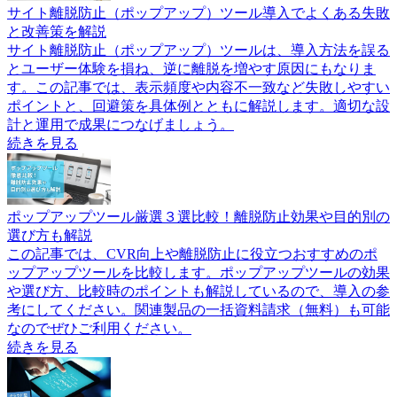
サイト離脱防止（ポップアップ）ツール導入でよくある失敗
と改善策を解説
サイト離脱防止（ポップアップ）ツールは、導入方法を誤る
とユーザー体験を損ね、逆に離脱を増やす原因にもなりま
す。この記事では、表示頻度や内容不一致など失敗しやすい
ポイントと、回避策を具体例とともに解説します。適切な設
計と運用で成果につなげましょう。
続きを見る
ポップアップツール厳選３選比較！離脱防止効果や目的別の
選び方も解説
この記事では、CVR向上や離脱防止に役立つおすすめのポ
ップアップツールを比較します。ポップアップツールの効果
や選び方、比較時のポイントも解説しているので、導入の参
考にしてください。関連製品の一括資料請求（無料）も可能
なのでぜひご利用ください。
続きを見る