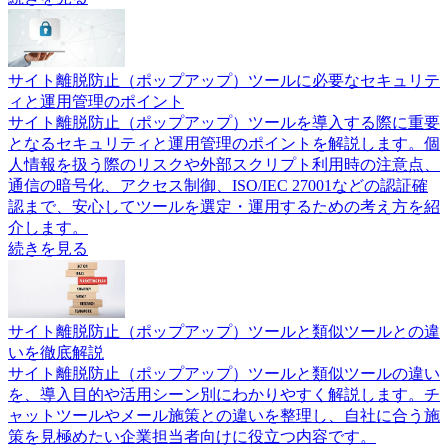
サイト離脱防止（ポップアップ）ツールに必要なセキュリテ
ィと運用管理のポイント
サイト離脱防止（ポップアップ）ツールを導入する際に重要
となるセキュリティと運用管理のポイントを解説します。個
人情報を扱う際のリスクや外部スクリプト利用時の注意点、
通信の暗号化、アクセス制御、ISO/IEC 27001などの認証確
認まで、安心してツールを選定・運用するための考え方を紹
介します。
続きを見る
サイト離脱防止（ポップアップ）ツールと類似ツールとの違
いを徹底解説
サイト離脱防止（ポップアップ）ツールと類似ツールの違い
を、導入目的や活用シーン別にわかりやすく解説します。チ
ャットツールやメール施策との違いを整理し、自社に合う施
策を見極めたい企業担当者向けに役立つ内容です。