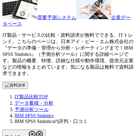
需要予測システム
企業デー
タベース
IT製品・サービスの比較・資料請求が無料でできる、ITトレ
ンド。こちらのページは、
日本アイ・ビー・エム株式会社
の
『
データの準備・管理から分析・レポーティングまで！
IBM
SPSS Statistics
』（
予測分析ツール
）に関する詳細ページで
す。製品の概要、特徴、詳細な仕様や動作環境、提供元企業
などの情報をまとめています。気になる製品は無料で資料請
求できます。
IT製品比較TOP
データ蓄積・分析
予測分析ツール
IBM SPSS Statistics
IBM SPSS Statisticsの評判・口コミ