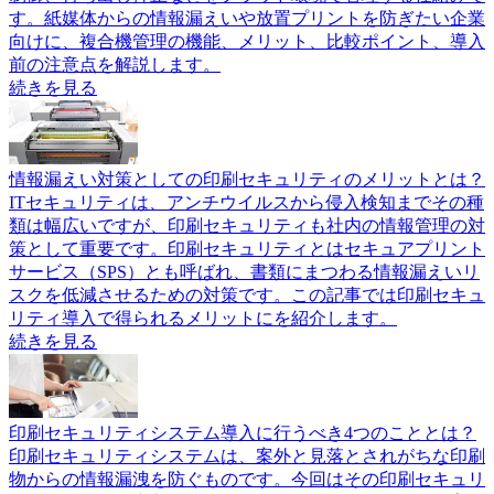
す。紙媒体からの情報漏えいや放置プリントを防ぎたい企業
向けに、複合機管理の機能、メリット、比較ポイント、導入
前の注意点を解説します。
続きを見る
情報漏えい対策としての印刷セキュリティのメリットとは？
ITセキュリティは、アンチウイルスから侵入検知までその種
類は幅広いですが、印刷セキュリティも社内の情報管理の対
策として重要です。印刷セキュリティとはセキュアプリント
サービス（SPS）とも呼ばれ、書類にまつわる情報漏えいリ
スクを低減させるための対策です。この記事では印刷セキュ
リティ導入で得られるメリットにを紹介します。
続きを見る
印刷セキュリティシステム導入に行うべき4つのこととは？
印刷セキュリティシステムは、案外と見落とされがちな印刷
物からの情報漏洩を防ぐものです。今回はその印刷セキュリ