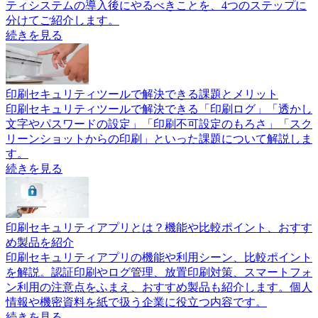
ティシステムの導入後にやるべきことを、4つのステップに
分けてご紹介します。
続きを見る
印刷セキュリティツールで解決できる課題とメリット
印刷セキュリティツールで解決できる「印刷ログ」「透かし
文字やパスワードの設定」「印刷不可設定のもろさ」「スク
リーンショットからの印刷」といった課題について解説しま
す。
続きを見る
印刷セキュリティアプリとは？機能や比較ポイント、おすす
め製品を紹介
印刷セキュリティアプリの機能や利用シーン、比較ポイント
を解説。認証印刷やログ管理、放置印刷対策、スマートフォ
ン利用の注意点をふまえ、おすすめ製品も紹介します。個人
情報や機密資料を紙で扱う企業に役立つ内容です。
続きを見る