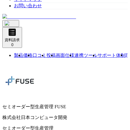
お問い合わせ
資料請求
0
F
製品
価格
口コミ
投稿
画面仕様
連携ツール
サポート体制
セミオーダー型生産管理
FUSE
株式会社日本コンピュータ開発
セミオーダー型生産管理