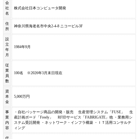
会
社
株式会社日本コンピュータ開発
名
住
神奈川県海老名市中央2-4-8 ニコービル3F
所
設
立
1984年9月
年
月
従
業
100名 ※2026年3月末日現在
員
数
資
本
5,000万円
金
事
・自社パッケージ商品の開発・販売 生産管理システム「FUSE」 生
業
産計画ボード「Freely」 RFIDサービス「FABRIGATE」他 ・業務用シ
内
ステム受託開発 ・ネットワーク・インフラ構築 ・ＩＴ活用コンサルテ
容
ィング
代