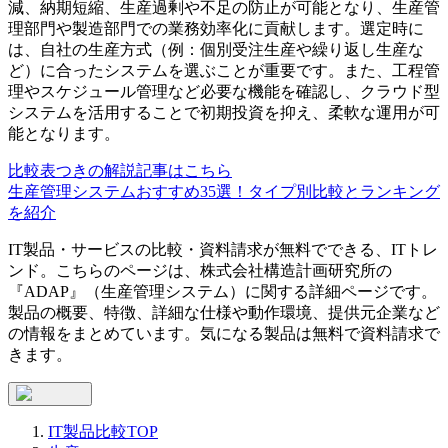
減、納期短縮、生産過剰や不足の防止が可能となり、生産管
理部門や製造部門での業務効率化に貢献します。選定時に
は、自社の生産方式（例：個別受注生産や繰り返し生産な
ど）に合ったシステムを選ぶことが重要です。また、工程管
理やスケジュール管理など必要な機能を確認し、クラウド型
システムを活用することで初期投資を抑え、柔軟な運用が可
能となります。
比較表つきの解説記事はこちら
生産管理システムおすすめ35選！タイプ別比較とランキング
を紹介
IT製品・サービスの比較・資料請求が無料でできる、ITトレ
ンド。こちらのページは、
株式会社構造計画研究所
の
『
ADAP
』（
生産管理システム
）に関する詳細ページです。
製品の概要、特徴、詳細な仕様や動作環境、提供元企業など
の情報をまとめています。気になる製品は無料で資料請求で
きます。
IT製品比較TOP