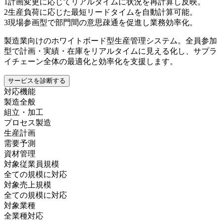
1
計画変更に応じてリアルタイムに状況を再計算し反映。
2
生産負荷に応じた最短リードタイムを自動計算可能。
3
現場参画型で部門間の意思疎通を促進し業務効率化。
製造業向けのホワイトボード型生産管理システム。全員参加
型で計画・実績・在庫をリアルタイムに見える化し、サプラ
イチェーン全体の最適化と効率化を支援します。
サービスを診断する
対応機能
製造全般
組立・加工
プロセス製造
生産計画
需要予測
資材管理
対象従業員規模
全ての規模に対応
対象売上規模
全ての規模に対応
対象業種
全業種対応