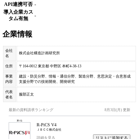
API連携可否
-
導入企業カス
-
タム有無
企業情報
会社
株式会社構造計画研究所
名
住所
〒164-0012 東京都 中野区 本町4-38-13
事業
建設・防災分野、情報・通信分野、製造分野、意思決定・合意形成
内容
支援分野での技術開発、開発研究
代表
服部正太
者名
最新の資料請求ランキング
8月3日(月)
更新
第
1
位
R-PiCS V4
ＪＢＣＣ株式会社
リストに追加する
詳細を見る