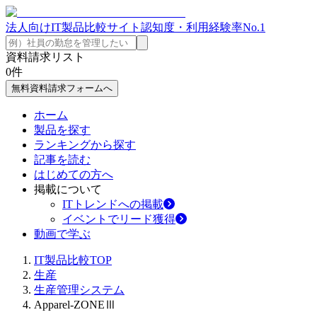
法人向けIT製品比較サイト
認知度・利用経験率No.1
資料請求リスト
0
件
無料資料請求フォームへ
ホーム
製品を探す
ランキングから探す
記事を読む
はじめての方へ
掲載について
ITトレンドへの掲載
イベントでリード獲得
動画で学ぶ
IT製品比較TOP
生産
生産管理システム
Apparel-ZONEⅢ