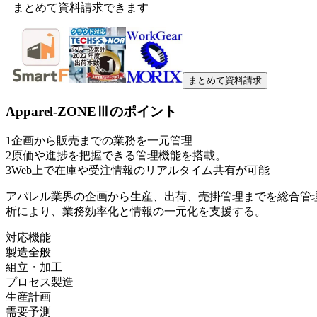
まとめて資料請求できます
まとめて資料請求
Apparel-ZONEⅢ
のポイント
1
企画から販売までの業務を一元管理
2
原価や進捗を把握できる管理機能を搭載。
3
Web上で在庫や受注情報のリアルタイム共有が可能
アパレル業界の企画から生産、出荷、売掛管理までを総合管
析により、業務効率化と情報の一元化を支援する。
対応機能
製造全般
組立・加工
プロセス製造
生産計画
需要予測