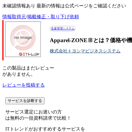
未確認情報あり 最新の情報は公式ページをご確認ください
情報取得元
/
掲載修正・取り下げ依頼
生産管理システム
Apparel-ZONEⅢとは？価格
株式会社トヨシマビジネスシステム
この
製品
はまだレビュー
がありません。
レビューを投稿する
サービスを診断する
サービス選定にお迷いの方
は無料の一括資料請求で比較！
ITトレンドがおすすめするサービスを