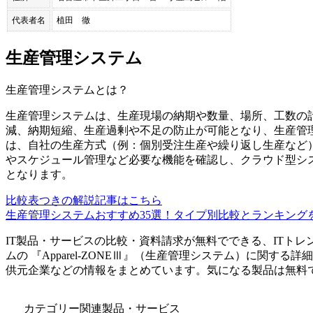
代表者名
植田 徹
生産管理システム
生産管理システム
とは？
生産管理システムは、生産現場の納期や数量、場所、工数の
減、納期短縮、生産過剰や不足の防止が可能となり、生産管
は、自社の生産方式（例：個別受注生産や繰り返し生産など
やスケジュール管理など必要な機能を確認し、クラウド型シ
となります。
比較表つきの解説記事はこちら
生産管理システムおすすめ35選！タイプ別比較とランキング
IT製品・サービスの比較・資料請求が無料でできる、ITトレ
ム
の 『
Apparel-ZONEⅢ
』（
生産管理システム
）に関する詳細
供元企業などの情報をまとめています。気になる製品は無料
カテゴリー関連製品・サービス