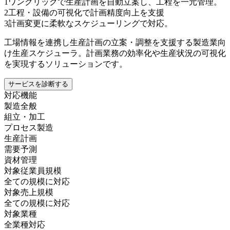
1
ワンクリックで生産計画を自動立案し、工程を一元管理。
2
工程・設備の可視化で計画精度向上を支援
3
計画変更に柔軟なスケジューリングで対応。
工場情報を連携し生産計画の立案・調整を支援する製造業向
け生産スケジューラ。計画業務の効率化や生産状況の可視化
を実現するソリューションです。
サービスを診断する
対応機能
製造全般
組立・加工
プロセス製造
生産計画
需要予測
資材管理
対象従業員規模
全ての規模に対応
対象売上規模
全ての規模に対応
対象業種
全業種対応