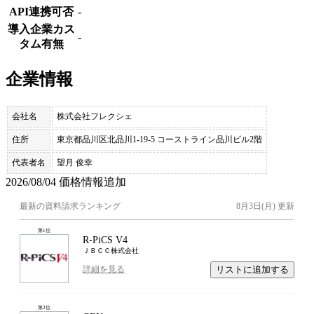
API連携可否
-
導入企業カス
-
タム有無
企業情報
会社名
株式会社フレクシェ
住所
東京都品川区北品川1-19-5 コーストライン品川ビル2階
代表者名
望月 俊幸
2026/08/04 価格情報追加
最新の資料請求ランキング
8月3日(月)
更新
第
1
位
R-PiCS V4
ＪＢＣＣ株式会社
リストに追加する
詳細を見る
第
2
位