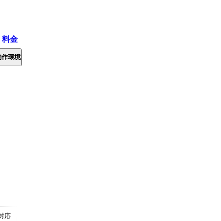
・料金
動作環境
対応