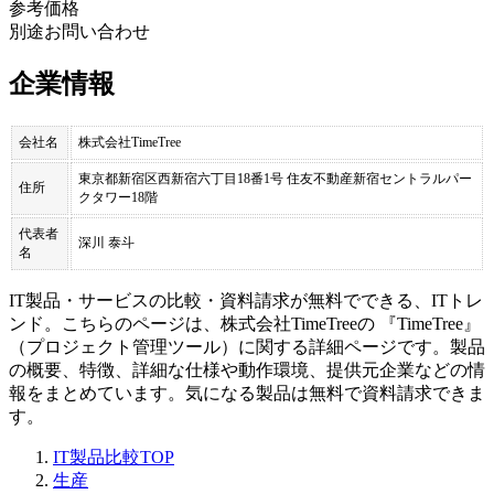
参考価格
別途お問い合わせ
企業情報
会社名
株式会社TimeTree
東京都新宿区西新宿六丁目18番1号 住友不動産新宿セントラルパー
住所
クタワー18階
代表者
深川 泰斗
名
IT製品・サービスの比較・資料請求が無料でできる、ITトレ
ンド。こちらのページは、
株式会社TimeTree
の 『
TimeTree
』
（
プロジェクト管理ツール
）に関する詳細ページです。製品
の概要、特徴、詳細な仕様や動作環境、提供元企業などの情
報をまとめています。気になる製品は無料で資料請求できま
す。
IT製品比較TOP
生産