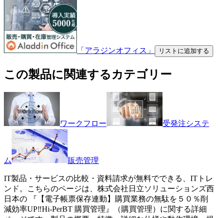
「アラジンオフィス」
リストに追加する
この製品に関連するカテゴリー
ワークフロー
受発注システ
ム
販売管理
IT製品・サービスの比較・資料請求が無料でできる、ITトレ
ンド。こちらのページは、
株式会社日立ソリューションズ西
日本
の 『
【電子帳票保存連動】購買業務の無駄を５０％削
減効率UP‼
Hi-PerBT 購買管理
』（
購買管理
）に関する詳細