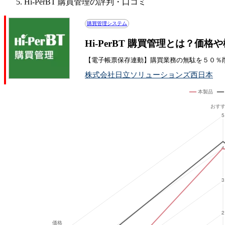
Hi-PerBT 購買管理の評判・口コミ
購買管理システム
Hi-PerBT 購買管理とは？価
【電子帳票保存連動】購買業務の無駄を５０％削
株式会社日立ソリューションズ西日本