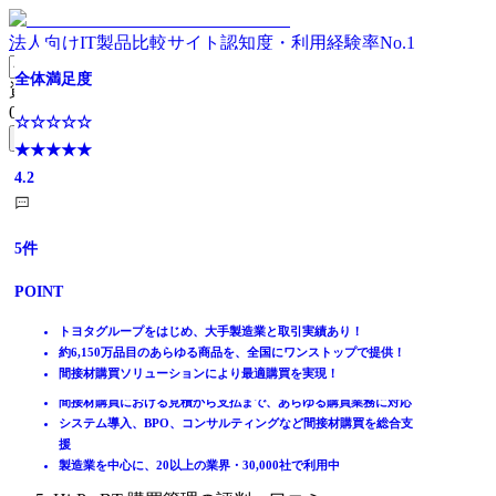
法人向けIT製品比較サイト
認知度・利用経験率No.1
発注から支払まで、購買業務をクラウドで標準化・可視化
【導入実績5000社超！】販売・購買・在庫管理システム
【5,700社の導入実績】コクヨ生まれの購買プラットフォ
間接材購買の最適化を支援する購買プラットフォーム
【14,000社が利用】初期費用・月額費用無料の間接材購買
豊富な機能で購買管理業務を標準でカバー
ITトレンド年間ランキング 購買管理システム・大規模部
全体満足度
資料請求リスト
ーム
システム
門 No1
0
件
全体満足度
全体満足度
全体満足度
全体満足度
☆☆☆☆☆
無料資料請求フォームへ
全体満足度
全体満足度
全体満足度
★★★★★
☆☆☆☆☆
☆☆☆☆☆
☆☆☆☆☆
☆☆☆☆☆
4.2
ホーム
★★★★★
★★★★★
☆☆☆☆☆
★★★★★
☆☆☆☆☆
★★★★★
☆☆☆☆☆
製品を探す
3.8
3.9
★★★★★
4.2
★★★★★
3.8
★★★★★
ランキングから探す
4.1
4.4
4.8
5
件
記事を読む
はじめての方へ
44
43
28
8
POINT
件
件
件
件
掲載について
ITトレンドへの掲載
37
10
5
件
件
件
トヨタグループをはじめ、大手製造業と取引実績あり！
POINT
POINT
POINT
POINT
イベントでリード獲得
約6,150万品目のあらゆる商品を、全国にワンストップで提供！
POINT
POINT
POINT
動画で学ぶ
間接材購買ソリューションにより最適購買を実現！
発注・仕入・支払をリアルタイムに一元管理
お客さまの声を反映した完成度の高いパッケージ
物品材からサービス材まで間接材購買全体の可視化が可能
購入依頼～見積～発注～入荷検収の購買業務全般を網羅
脱Excelで属人化を排除し業務を自動化
5000社を超える導入実績
外部カタログサイト34社の接続実績。横断検索で最安値検索が可
日本の商習慣にマッチし豊富な標準機能、実運用に柔軟に対応可
購買ルールを徹底！統制と効率を両立する充実の管理機能
製造、建設、電力・電設、医療業など各業界の大手企業が導入
間接材購買における見積から支払まで、あらゆる購買業務に対応
IT製品比較TOP
購買データを可視化しコスト管理と意思決定を最適化
販売・購買・在庫管理だけでなく、豊富なオプション機能をご用
能
能
大手サプライヤから地場の既存取引先まで2,500社以上の連携実績
40以上のサプライヤーから1億1,000万超の商品の最安値検索が可
システム導入、BPO、コンサルティングなど間接材購買を総合支
在庫・購買
意
導入目的に合わせた2つのシステム提供形態から選択が可能
間接材から直接材、サービス系商材までの一元管理
ワークフローシステムやERPなど幅広いシステムとの連携実績
能
援
購買管理システム
貴社独自の購買ルールを実現する管理機能が充実
製造業を中心に、20以上の業界・30,000社で利用中
Hi-PerBT 購買管理