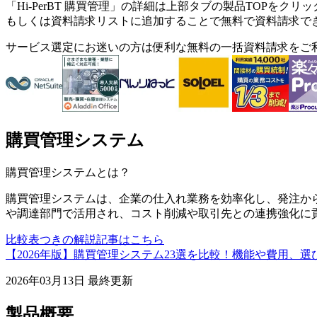
「
Hi-PerBT 購買管理
」の詳細は上部タブの製品TOPをクリッ
もしくは資料請求リストに追加することで無料で資料請求で
サービス選定にお迷いの方は便利な無料の一括資料請求をご
購買管理システム
購買管理システム
とは？
購買管理システムは、企業の仕入れ業務を効率化し、発注か
や調達部門で活用され、コスト削減や取引先との連携強化に
比較表つきの解説記事はこちら
【2026年版】購買管理システム23選を比較！機能や費用、選
2026年03月13日
最終更新
製品概要