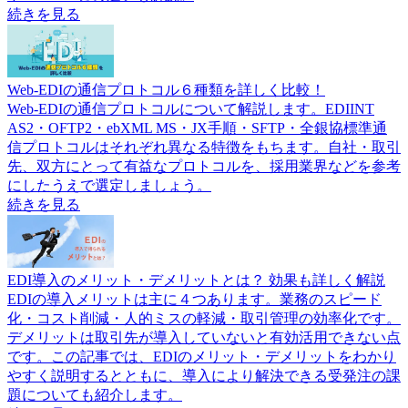
続きを見る
Web-EDIの通信プロトコル６種類を詳しく比較！
Web-EDIの通信プロトコルについて解説します。EDIINT
AS2・OFTP2・ebXML MS・JX手順・SFTP・全銀協標準通
信プロトコルはそれぞれ異なる特徴をもちます。自社・取引
先、双方にとって有益なプロトコルを、採用業界などを参考
にしたうえで選定しましょう。
続きを見る
EDI導入のメリット・デメリットとは？ 効果も詳しく解説
EDIの導入メリットは主に４つあります。業務のスピード
化・コスト削減・人的ミスの軽減・取引管理の効率化です。
デメリットは取引先が導入していないと有効活用できない点
です。この記事では、EDIのメリット・デメリットをわかり
やすく説明するとともに、導入により解決できる受発注の課
題についても紹介します。