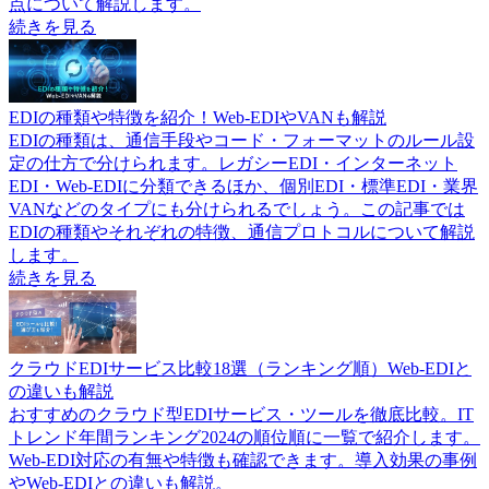
点について解説します。
続きを見る
EDIの種類や特徴を紹介！Web-EDIやVANも解説
EDIの種類は、通信手段やコード・フォーマットのルール設
定の仕方で分けられます。レガシーEDI・インターネット
EDI・Web-EDIに分類できるほか、個別EDI・標準EDI・業界
VANなどのタイプにも分けられるでしょう。この記事では
EDIの種類やそれぞれの特徴、通信プロトコルについて解説
します。
続きを見る
クラウドEDIサービス比較18選（ランキング順）Web-EDIと
の違いも解説
おすすめのクラウド型EDIサービス・ツールを徹底比較。IT
トレンド年間ランキング2024の順位順に一覧で紹介します。
Web-EDI対応の有無や特徴も確認できます。導入効果の事例
やWeb-EDIとの違いも解説。