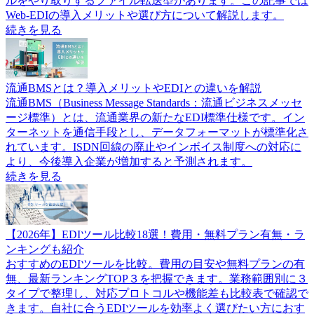
ルをやり取りするファイル転送型があります。この記事では
Web-EDIの導入メリットや選び方について解説します。
続きを見る
流通BMSとは？導入メリットやEDIとの違いを解説
流通BMS（Business Message Standards：流通ビジネスメッセ
ージ標準）とは、流通業界の新たなEDI標準仕様です。イン
ターネットを通信手段とし、データフォーマットが標準化さ
れています。ISDN回線の廃止やインボイス制度への対応に
より、今後導入企業が増加すると予測されます。
続きを見る
【2026年】EDIツール比較18選！費用・無料プラン有無・ラ
ンキングも紹介
おすすめのEDIツールを比較。費用の目安や無料プランの有
無、最新ランキングTOP３を把握できます。業務範囲別に３
タイプで整理し、対応プロトコルや機能差も比較表で確認で
きます。自社に合うEDIツールを効率よく選びたい方におす