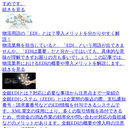
すめです。
続きを見る
物流用語の「EDI」とは？導入メリットを分かりやすく解
説！
物流業務を担当していると、「EDI」という用語が出てきま
せんか。「EDIは重要」だと分かってはいても、具体的な意
味が理解できずお困りの方も多いでしょう。この記事では、
物流業界におけるEDIの概要や導入メリットを解説します。
続きを見る
全銀EDIとは？対応に必要な事項から注意点まで一挙紹介
全銀EDIシステム（ZEDI）とは企業間の振込の際、支払通知
番号・請求書番号などのEDI情報を付与できるシステムで
す。XML電文の採用により、多くの取引情報を添付できる
ため、売掛金の消込作業の効率化や問い合わせ対応の負担減
などのメリットがあります。全銀EDIの概要や導入時の注意