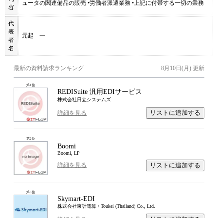
ュータの関連備品の販売 •労働者派遣業務 •上記に付帯する一切の業務
容
代
表
元起 一
者
名
最新の資料請求ランキング
8月10日(月)
更新
第
1
位
REDISuite 汎用EDIサービス
株式会社日立システムズ
リストに追加する
詳細を見る
第
2
位
Boomi
Boomi, LP
リストに追加する
詳細を見る
第
3
位
Skymart-EDI
株式会社東計電算 / Toukei (Thailand) Co., Ltd.