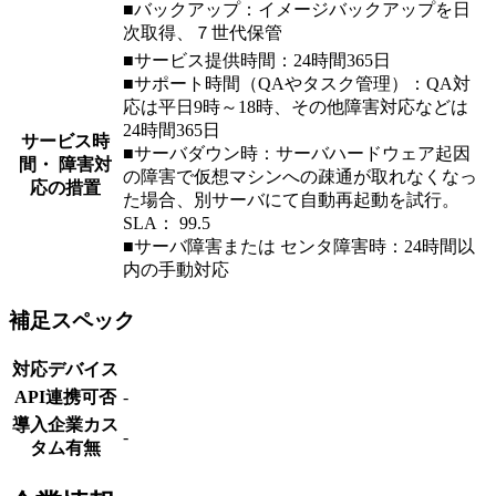
■バックアップ：イメージバックアップを日
次取得、７世代保管
■サービス提供時間：24時間365日
■サポート時間（QAやタスク管理）：QA対
応は平日9時～18時、その他障害対応などは
24時間365日
サービス時
■サーバダウン時：サーバハードウェア起因
間・ 障害対
の障害で仮想マシンへの疎通が取れなくなっ
応の措置
た場合、別サーバにて自動再起動を試行。
SLA： 99.5
■サーバ障害または センタ障害時：24時間以
内の手動対応
補足スペック
対応デバイス
API連携可否
-
導入企業カス
-
タム有無