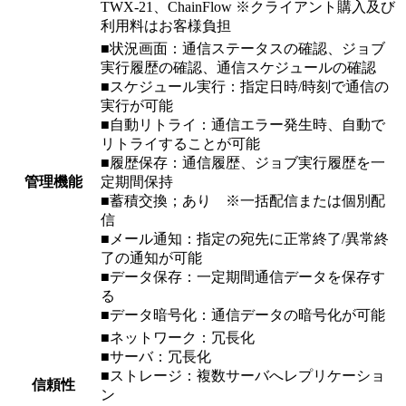
TWX-21、ChainFlow ※クライアント購入及び
利用料はお客様負担
■状況画面：通信ステータスの確認、ジョブ
実行履歴の確認、通信スケジュールの確認
■スケジュール実行：指定日時/時刻で通信の
実行が可能
■自動リトライ：通信エラー発生時、自動で
リトライすることが可能
■履歴保存：通信履歴、ジョブ実行履歴を一
管理機能
定期間保持
■蓄積交換；あり ※一括配信または個別配
信
■メール通知：指定の宛先に正常終了/異常終
了の通知が可能
■データ保存：一定期間通信データを保存す
る
■データ暗号化：通信データの暗号化が可能
■ネットワーク：冗長化
■サーバ：冗長化
■ストレージ：複数サーバへレプリケーショ
信頼性
ン