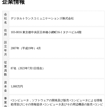
企業情報
会
社
デジタルトランスコミュニケーションズ株式会社
名
住
103-0016 東京都中央区日本橋小網町16-1 タナベビル6階
所
設
立
2007年（平成19年）4月
年
月
従
業
87名（2023年7月1日現在）
員
数
資
本
1,000万円
金
事
•コンピュータ，ソフトウェアの開発及び販売 •コンピュータによる情報
業
処理並びにその情報提供 •コンピュータ及びその周辺機器の販売 •コンピ
内