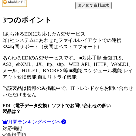
まとめて資料請求
3つのポイント
1
あらゆるEDIに対応したASPサービス
2
自社システムにあわせたファイルレイアウトでの連携
3
24時間サポート（夜間はベストエフォート）
あらゆるEDIのASPサービスです。 ■対応手順 全銀TLS、
AS2、ebXML、JX、ftp、sftp、WEB-API、HTTP、WebEDI、
メール、HULFT、BACREX等 ■機能 スケジュール機能 レイ
アウト変換機能 自動リトライ機能
当該製品は情報のみ掲載中で、ITトレンドからお問い合わせ
いただけません
EDI（電子データ交換）ソフト
でお問い合わせの多い
製品は？
月間ランキングページへ
対応機能
全銀手順