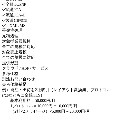
全銀TCP/IP
流通JCA
流通JCA-H
製造CII標準
ebXML MS
受発注処理
見積処理
対象従業員規模
全ての規模に対応
対象売上規模
全ての規模に対応
提供形態
クラウド / ASP / サービス
参考価格
別途お問い合わせ
参考価格補足
例）発注・出荷を2社取引（レイアウト変換無、プロトコル
は2社ともに全銀TLS）
基本利用料：50,000円/月
1プロトコル × 10,000円 = 10,000円/月
（2社×2メッセージ）×5,000円 = 20,000円/月