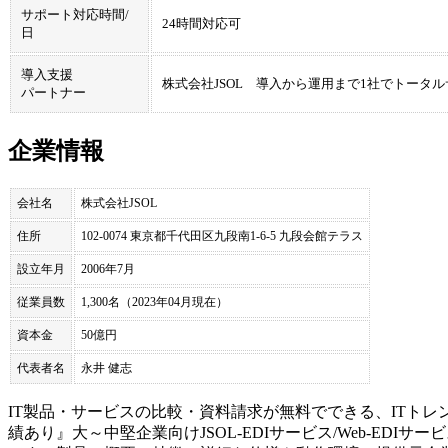
サポート対応時間/
24時間対応可
日
導入支援
株式会社JSOL 導入から運用まで1社でトータ
パートナー
企業情報
会社名
株式会社JSOL
住所
102-0074 東京都千代田区九段南1-6-5 九段会館テラス
設立年月
2006年7月
従業員数
1,300名（2023年04月現在）
資本金
50億円
代表者名
永井 健志
IT製品・サービスの比較・資料請求が無料でできる、ITトレ
績あり』大～中堅企業向け
JSOL-EDIサービス/Web-EDIサー