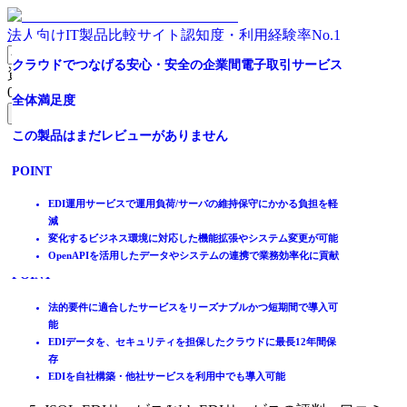
法人向けIT製品比較サイト
認知度・利用経験率No.1
受発注業務をデジタル化・ペーパーレス化なら
電子帳票配布WEB-EDI
[大～中堅企業向け]ビジネスの変化に対応する「統合EDI
調達ソリューション
【14,000サイト以上への接続実績】高品質＆高信頼性EDI
月額3万円から利用できるクラウド型EDIサービス
電子帳簿保存法対応サービス
クラウドでつなげる安心・安全の企業間電子取引サービス
資料請求リスト
サービス」
0
件
全体満足度
全体満足度
全体満足度
全体満足度
全体満足度
全体満足度
全体満足度
無料資料請求フォームへ
全体満足度
☆☆☆☆☆
☆☆☆☆☆
☆☆☆☆☆
☆☆☆☆☆
☆☆☆☆☆
☆☆☆☆☆
この製品はまだレビューがありません
ホーム
★★★★★
★★★★★
☆☆☆☆☆
★★★★★
★★★★★
★★★★★
★★★★★
製品を探す
POINT
4.5
4.2
★★★★★
3.3
4.5
4.0
4.0
ランキングから探す
4.5
記事を読む
EDI運用サービスで運用負荷/サーバの維持保守にかかる負担を軽
減
はじめての方へ
13
5
3
2
1
1
件
件
件
件
件
件
変化するビジネス環境に対応した機能拡張やシステム変更が可能
掲載について
OpenAPIを活用したデータやシステムの連携で業務効率化に貢献
ITトレンドへの掲載
4
件
POINT
POINT
POINT
POINT
POINT
POINT
イベントでリード獲得
POINT
動画で学ぶ
FAXや電話で行う受発注業務をシステム化
購買業務に関わる手間・コストを大幅削減！！
見積～検収までの一連の購買業務プロセスを実現
40年以上に渡るEDIサービスの提供と14,000サイト以上の接続実
月額3万円から利用可能なクラウド型EDIサービス
法的要件に適合したサービスをリーズナブルかつ短期間で導入可
5000社以上のBtoBノウハウでさまざまな業種・業態に対応
Web画面で納期の回答・照会、データの二次活用も可能！
購買情報の一元化と可視化
績
マルチプロトコル対応。サービス開始10年以上で豊富な接続実績
能
年間数10兆円超の商取引情報を支えるシステム連携基盤サービス
IT製品比較TOP
貴社に合わせたカスタマイズが可能
操作がシンプルで簡単に電子化をスタートできる！
購買業務のコンプライアンス強化
NTTグループの高品質NWと国内最高レベルの堅牢なクラウド基
EDI専門部隊による安心のサポート。24時間365日のサービス提供
EDIデータを、セキュリティを担保したクラウドに最長12年間保
マルチプロトコル・マルチフォーマットで様々な連携ニーズに対
在庫・購買
盤
存
応
EDI（電子データ交換）ソフト
EDI ＋ 付加価値でお客様業務を幅広く支援
EDIを自社構築・他社サービスを利用中でも導入可能
金融EDI(全銀EDI/ZEDI)、電子帳簿保存法にも対応可能
JSOL-EDIサービス/Web-EDIサービス