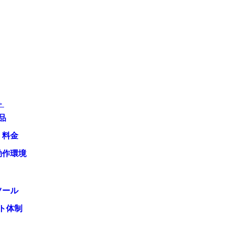
＞
品
・料金
動作環境
ツール
ト体制