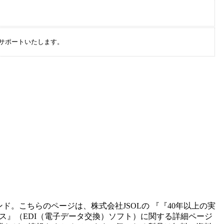
ルサポートいたします。
ンド。こちらのページは、
株式会社JSOL
の 『
『40年以上の実
ビス
』（
EDI（電子データ交換）ソフト
）に関する詳細ページ