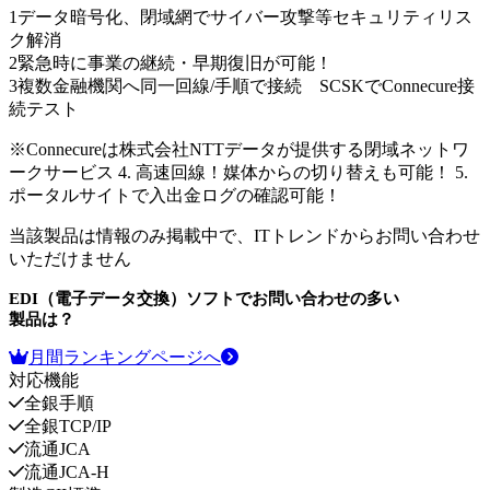
1
データ暗号化、閉域網でサイバー攻撃等セキュリティリス
ク解消
2
緊急時に事業の継続・早期復旧が可能！
3
複数金融機関へ同一回線/手順で接続 SCSKでConnecure接
続テスト
※Connecureは株式会社NTTデータが提供する閉域ネットワ
ークサービス 4. 高速回線！媒体からの切り替えも可能！ 5.
ポータルサイトで入出金ログの確認可能！
当該製品は情報のみ掲載中で、ITトレンドからお問い合わせ
いただけません
EDI（電子データ交換）ソフト
でお問い合わせの多い
製品は？
月間ランキングページへ
対応機能
全銀手順
全銀TCP/IP
流通JCA
流通JCA-H