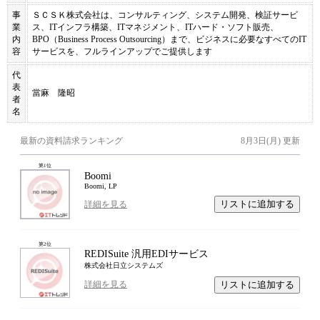
事
ＳＣＳＫ株式会社は、コンサルティング、システム開発、検証サービ
業
ス、ITインフラ構築、ITマネジメント、ITハード・ソフト販売、
内
BPO（Business Process Outsourcing）まで、ビジネスに必要なすべてのIT
容
サービスを、フルラインアップでご提供します
代
表
當麻 隆昭
者
名
最新の資料請求ランキング
8月3日(月)
更新
第
1
位
Boomi
Boomi, LP
リストに追加する
詳細を見る
第
2
位
REDISuite 汎用EDIサービス
株式会社日立システムズ
リストに追加する
詳細を見る