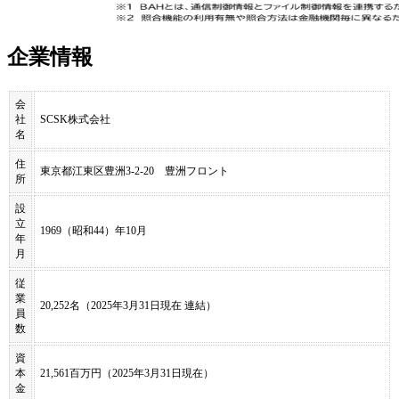
企業情報
会
社
SCSK株式会社
名
住
東京都江東区豊洲3-2-20 豊洲フロント
所
設
立
1969（昭和44）年10月
年
月
従
業
20,252名（2025年3月31日現在 連結）
員
数
資
本
21,561百万円（2025年3月31日現在）
金