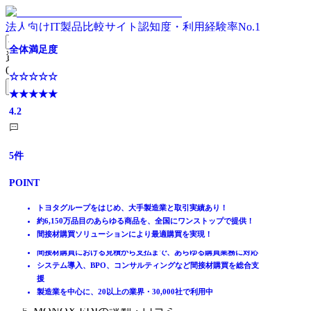
法人向けIT製品比較サイト
認知度・利用経験率No.1
発注から支払まで、購買業務をクラウドで標準化・可視化
【導入実績5000社超！】販売・購買・在庫管理システム
【5,700社の導入実績】コクヨ生まれの購買プラットフォ
間接材購買の最適化を支援する購買プラットフォーム
【14,000社が利用】初期費用・月額費用無料の間接材購買
豊富な機能で購買管理業務を標準でカバー
ITトレンド年間ランキング 購買管理システム・大規模部
全体満足度
資料請求リスト
ーム
システム
門 No1
0
件
全体満足度
全体満足度
全体満足度
全体満足度
☆☆☆☆☆
無料資料請求フォームへ
全体満足度
全体満足度
全体満足度
★★★★★
☆☆☆☆☆
☆☆☆☆☆
☆☆☆☆☆
☆☆☆☆☆
4.2
ホーム
★★★★★
★★★★★
☆☆☆☆☆
★★★★★
☆☆☆☆☆
★★★★★
☆☆☆☆☆
製品を探す
3.8
3.9
★★★★★
4.2
★★★★★
3.8
★★★★★
ランキングから探す
4.1
4.4
4.8
5
件
記事を読む
はじめての方へ
44
43
28
8
POINT
件
件
件
件
掲載について
ITトレンドへの掲載
37
10
5
件
件
件
トヨタグループをはじめ、大手製造業と取引実績あり！
POINT
POINT
POINT
POINT
イベントでリード獲得
約6,150万品目のあらゆる商品を、全国にワンストップで提供！
POINT
POINT
POINT
動画で学ぶ
間接材購買ソリューションにより最適購買を実現！
発注・仕入・支払をリアルタイムに一元管理
お客さまの声を反映した完成度の高いパッケージ
物品材からサービス材まで間接材購買全体の可視化が可能
購入依頼～見積～発注～入荷検収の購買業務全般を網羅
脱Excelで属人化を排除し業務を自動化
5000社を超える導入実績
外部カタログサイト34社の接続実績。横断検索で最安値検索が可
日本の商習慣にマッチし豊富な標準機能、実運用に柔軟に対応可
購買ルールを徹底！統制と効率を両立する充実の管理機能
製造、建設、電力・電設、医療業など各業界の大手企業が導入
間接材購買における見積から支払まで、あらゆる購買業務に対応
IT製品比較TOP
購買データを可視化しコスト管理と意思決定を最適化
販売・購買・在庫管理だけでなく、豊富なオプション機能をご用
能
能
大手サプライヤから地場の既存取引先まで2,500社以上の連携実績
40以上のサプライヤーから1億1,000万超の商品の最安値検索が可
システム導入、BPO、コンサルティングなど間接材購買を総合支
在庫・購買
意
導入目的に合わせた2つのシステム提供形態から選択が可能
間接材から直接材、サービス系商材までの一元管理
ワークフローシステムやERPなど幅広いシステムとの連携実績
能
援
購買管理システム
貴社独自の購買ルールを実現する管理機能が充実
製造業を中心に、20以上の業界・30,000社で利用中
MONQX EDI