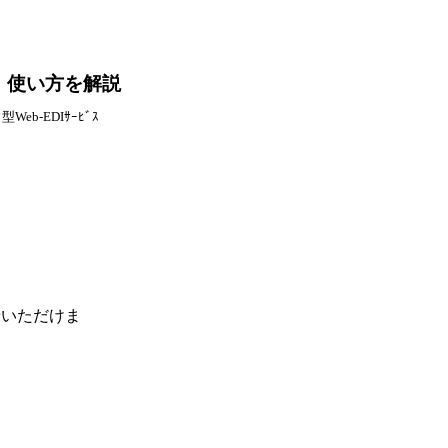
能・使い方を解説
eb-EDIｻｰﾋﾞｽ
せいただけま