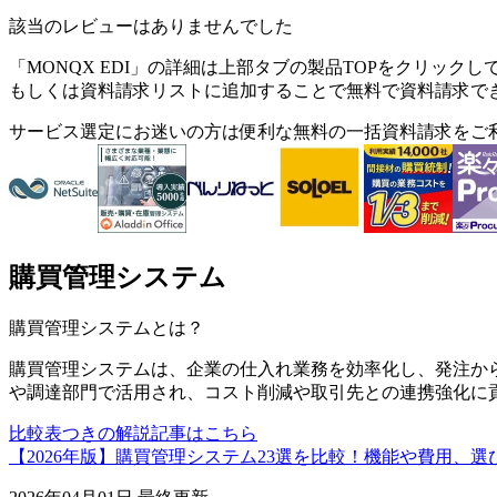
該当のレビューはありませんでした
「
MONQX EDI
」の詳細は上部タブの製品TOPをクリックし
もしくは資料請求リストに追加することで無料で資料請求で
サービス選定にお迷いの方は便利な無料の一括資料請求をご
購買管理システム
購買管理システム
とは？
購買管理システムは、企業の仕入れ業務を効率化し、発注か
や調達部門で活用され、コスト削減や取引先との連携強化に
比較表つきの解説記事はこちら
【2026年版】購買管理システム23選を比較！機能や費用、選