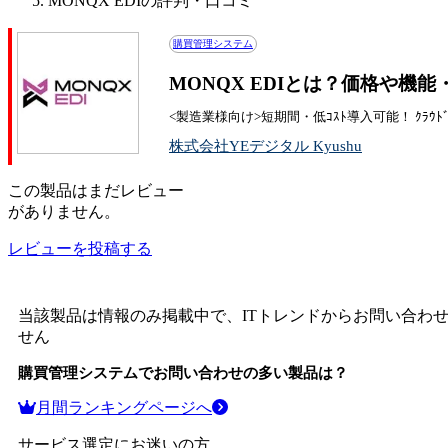
MONQX EDIの評判・口コミ
購買管理システム
MONQX EDIとは？価格や機
<製造業様向け>短期間・低ｺｽﾄ導入可能！ ｸﾗｳﾄﾞ型W
株式会社YEデジタル Kyushu
この
製品
はまだレビュー
がありません。
レビューを投稿する
当該製品は情報のみ掲載中で、ITトレンドからお問い合わ
せん
購買管理システム
でお問い合わせの多い製品は？
月間ランキングページへ
サービス選定にお迷いの方