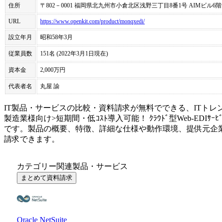
住所
〒802－0001 福岡県北九州市小倉北区浅野三丁目8番1号 AIMビル6階
URL
https://www.openkit.com/product/monqxedi/
設立年月
昭和58年3月
従業員数
151名 (2022年3月1日現在)
資本金
2,000万円
代表者名
丸屋 諭
IT製品・サービスの比較・資料請求が無料でできる、ITトレ
製造業様向け>短期間・低ｺｽﾄ導入可能！ ｸﾗｳﾄﾞ型Web-EDIｻｰﾋﾞ
です。製品の概要、特徴、詳細な仕様や動作環境、提供元企
請求できます。
カテゴリー関連製品・サービス
まとめて資料請求
Oracle NetSuite