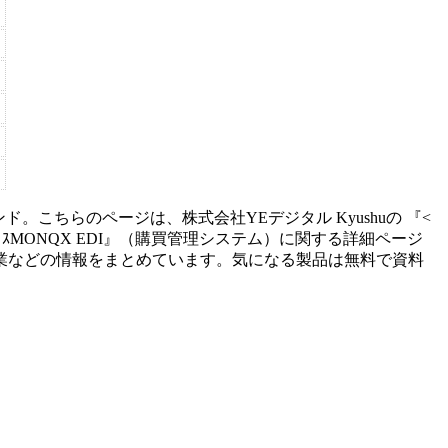
ンド。こちらのページは、
株式会社YEデジタル Kyushu
の 『
<
ｽ
MONQX EDI
』（
購買管理システム
）に関する詳細ページ
業などの情報をまとめています。気になる製品は無料で資料