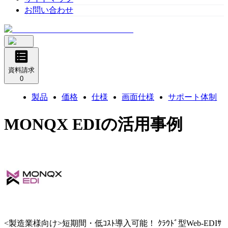
お問い合わせ
資料請求
0
製品
価格
仕様
画面仕様
サポート体制
MONQX EDI
の活用事例
<製造業様向け>短期間・低ｺｽﾄ導入可能！ ｸﾗｳﾄﾞ型Web-EDIｻ