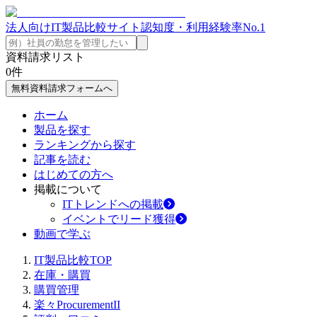
法人向けIT製品比較サイト
認知度・利用経験率No.1
資料請求リスト
0
件
無料資料請求フォームへ
ホーム
製品を探す
ランキングから探す
記事を読む
はじめての方へ
掲載について
ITトレンドへの掲載
イベントでリード獲得
動画で学ぶ
IT製品比較TOP
在庫・購買
購買管理
楽々ProcurementII